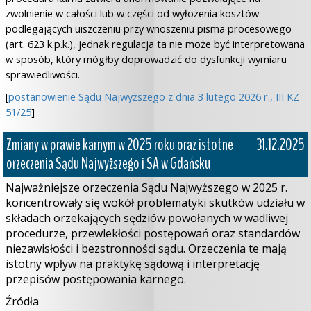
zwolnienie w całości lub w części od wyłożenia kosztów
podlegających uiszczeniu przy wnoszeniu pisma procesowego
(art. 623 k.p.k.), jednak regulacja ta nie może być interpretowana
w sposób, który mógłby doprowadzić do dysfunkcji wymiaru
sprawiedliwości.
[
postanowienie Sądu Najwyższego z dnia 3 lutego 2026 r., III KZ
51/25
]
Zmiany w prawie karnym w 2025 roku oraz istotne
31.12.2025
orzeczenia Sądu Najwyższego i SA w Gdańsku
Najważniejsze orzeczenia Sądu Najwyższego w 2025 r.
koncentrowały się wokół problematyki skutków udziału w
składach orzekających sędziów powołanych w wadliwej
procedurze, przewlekłości postępowań oraz standardów
niezawisłości i bezstronności sądu. Orzeczenia te mają
istotny wpływ na praktykę sądową i interpretację
przepisów postępowania karnego.
Źródła