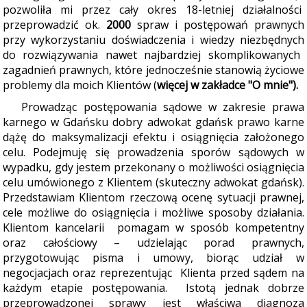
pozwoliła mi przez cały okres 18-letniej działalności
przeprowadzić ok.
2000
spraw i postępowań prawnych
przy wykorzystaniu doświadczenia i wiedzy niezbędnych
do rozwiązywania nawet najbardziej skomplikowanych
zagadnień prawnych, które jednocześnie stanowią ży
ciowe
problemy dla moich Klientów
(
więcej w zakładce "O mnie")
.
Prowadz
ąc postępowania sądowe w zakresie prawa
karnego w Gdańsku dobry adwokat gdańsk prawo karne
dążę do maksymalizacji efektu i osiągnięcia założonego
celu. Podejmuję się prowadzenia sporów sądowych w
wypadku, gdy jestem przekonany o możliwości osiągnięcia
celu umówionego z Klientem (skuteczny adwokat gdańsk).
Przedstawiam Klientom rzeczową ocenę sytuacji prawnej,
cele możliwe do osiągnięcia i możliwe sposoby działania.
Klientom kancelarii pomagam w sposób kompetentny
oraz całościowy – udzielając porad prawnych,
przygotowując pisma i umowy, biorąc udział w
negocjacjach oraz reprezentując Klienta przed sądem na
każdym etapie postępowania. Istotą jednak dobrze
przeprowadzonej sprawy jest właściwa diagnoza