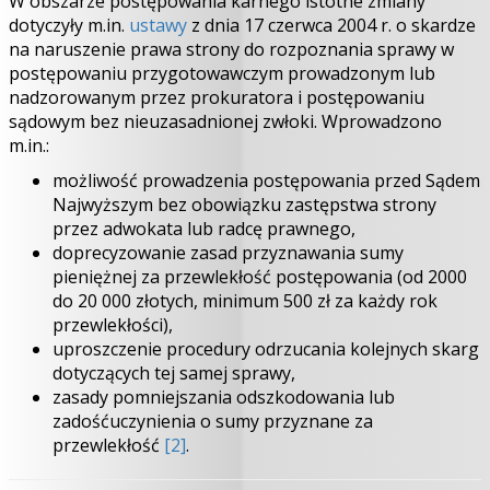
W obszarze postępowania karnego istotne zmiany
dotyczyły m.in.
ustawy
z dnia 17 czerwca 2004 r. o skardze
na naruszenie prawa strony do rozpoznania sprawy w
postępowaniu przygotowawczym prowadzonym lub
nadzorowanym przez prokuratora i postępowaniu
sądowym bez nieuzasadnionej zwłoki. Wprowadzono
m.in.:
możliwość prowadzenia postępowania przed Sądem
Najwyższym bez obowiązku zastępstwa strony
przez adwokata lub radcę prawnego,
doprecyzowanie zasad przyznawania sumy
pieniężnej za przewlekłość postępowania (od 2000
do 20 000 złotych, minimum 500 zł za każdy rok
przewlekłości),
uproszczenie procedury odrzucania kolejnych skarg
dotyczących tej samej sprawy,
zasady pomniejszania odszkodowania lub
zadośćuczynienia o sumy przyznane za
przewlekłość
[2]
.