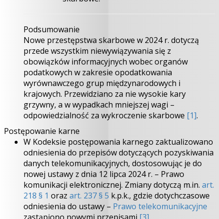
Podsumowanie
Nowe przestępstwa skarbowe w 2024 r. dotyczą
przede wszystkim niewywiązywania się z
obowiązków informacyjnych wobec organów
podatkowych w zakresie opodatkowania
wyrównawczego grup międzynarodowych i
krajowych. Przewidziano za nie wysokie kary
grzywny, a w wypadkach mniejszej wagi –
odpowiedzialność za wykroczenie skarbowe
[1]
.
Postępowanie karne
W Kodeksie postępowania karnego zaktualizowano
odniesienia do przepisów dotyczących pozyskiwania
danych telekomunikacyjnych, dostosowując je do
nowej ustawy z dnia 12 lipca 2024 r. – Prawo
komunikacji elektronicznej. Zmiany dotyczą m.in.
art.
218 § 1
oraz
art. 237 § 5
k.p.k., gdzie dotychczasowe
odniesienia do ustawy –
Prawo telekomunikacyjne
zastąpiono nowymi przepisami
[3]
.