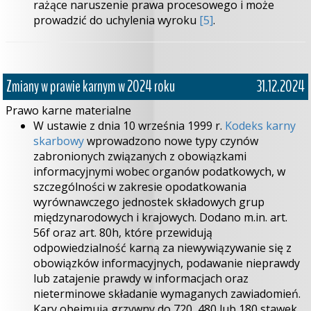
rażące naruszenie prawa procesowego i może
prowadzić do uchylenia wyroku
[5]
.
Zmiany w prawie karnym w 2024 roku
31.12.2024
Prawo karne materialne
W ustawie z dnia 10 września 1999 r.
Kodeks karny
skarbowy
wprowadzono nowe typy czynów
zabronionych związanych z obowiązkami
informacyjnymi wobec organów podatkowych, w
szczególności w zakresie opodatkowania
wyrównawczego jednostek składowych grup
międzynarodowych i krajowych. Dodano m.in. art.
56f oraz art. 80h, które przewidują
odpowiedzialność karną za niewywiązywanie się z
obowiązków informacyjnych, podawanie nieprawdy
lub zatajenie prawdy w informacjach oraz
nieterminowe składanie wymaganych zawiadomień.
Kary obejmują grzywny do 720, 480 lub 180 stawek