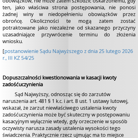
obowiązków, nie może zatem szkodzić oskarżonemu, gdy
ten, jako właściwa strona postępowania, nie ponosi
żadnej winy w niedopełnieniu obowiązków przez
obrońcę. Okoliczności te mogą zatem zostać
potraktowane jako niezależne od skazanego przyczyny
uzasadniające przywrócenie terminu do złożenia
wniosku.
[
postanowienie Sądu Najwyższego z dnia 25 lutego 2026
r., III KZ 54/25
Dopuszczalności kwestionowania w kasacji kwoty
zadośćuczynienia
Sąd Najwyższy, odnosząc się do zarzutów
naruszenia art. 481 § 1 k.c. i art. 8 ust. 1 ustawy lutowej,
wskazał, że zarzut niewłaściwego ustalenia kwoty
zadośćuczynienia może być skuteczny w postępowaniu
kasacyjnym wyłącznie wtedy, gdy orzeczenie w sposób
oczywisty narusza zasady ustalenia wysokości tego
świadczenia. Praktycznie rzecz ujmując ma to miejsce