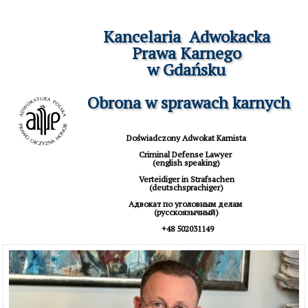
Kancelaria  Adwokacka

Prawa Karnego

w Gdańsku

 Obrona w sprawach karnych
Doświadczony Adwokat Karnista

Criminal Defense Lawyer 

(english speaking)

 Verteidiger in Strafsachen 

(deutschsprachiger)

Aдвокат по уголовным делам 

(русскоязычный)

 +48 502031149