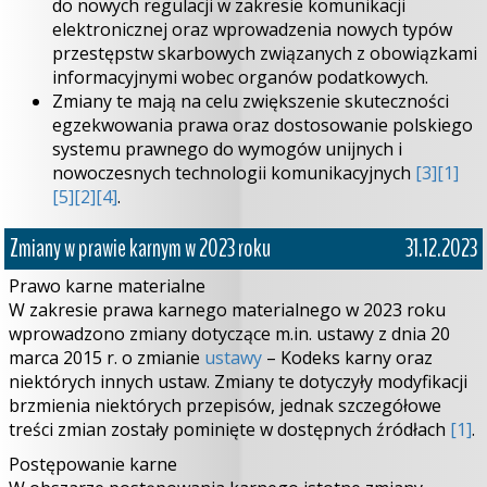
do nowych regulacji w zakresie komunikacji
elektronicznej oraz wprowadzenia nowych typów
przestępstw skarbowych związanych z obowiązkami
informacyjnymi wobec organów podatkowych.
Zmiany te mają na celu zwiększenie skuteczności
egzekwowania prawa oraz dostosowanie polskiego
systemu prawnego do wymogów unijnych i
nowoczesnych technologii komunikacyjnych
[3]
[1]
[5]
[2]
[4]
.
Zmiany w prawie karnym w 2023 roku
31.12.2023
Prawo karne materialne
W zakresie prawa karnego materialnego w 2023 roku
wprowadzono zmiany dotyczące m.in. ustawy z dnia 20
marca 2015 r. o zmianie
ustawy
– Kodeks karny oraz
niektórych innych ustaw. Zmiany te dotyczyły modyfikacji
brzmienia niektórych przepisów, jednak szczegółowe
treści zmian zostały pominięte w dostępnych źródłach
[1]
.
Postępowanie karne