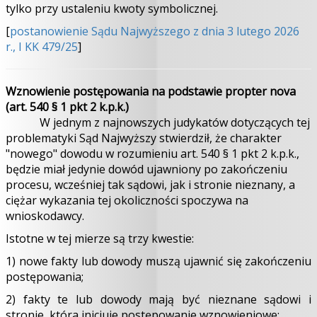
tylko przy ustaleniu kwoty symbolicznej.
[
postanowienie Sądu Najwyższego z dnia 3 lutego 2026
r., I KK 479/25
]
Wznowienie postępowania na podstawie propter nova
(art. 540 § 1 pkt 2 k.p.k.)
W jednym z najnowszych judykatów dotyczących tej
problematyki Sąd Najwyższy stwierdził, że charakter
"nowego" dowodu w rozumieniu art. 540 § 1 pkt 2 k.p.k.,
będzie miał jedynie dowód ujawniony po zakończeniu
procesu, wcześniej tak sądowi, jak i stronie nieznany, a
ciężar wykazania tej okoliczności spoczywa na
wnioskodawcy.
Istotne w tej mierze są trzy kwestie:
1) nowe fakty lub dowody muszą ujawnić się zakończeniu
postępowania;
2) fakty te lub dowody mają być nieznane sądowi i
stronie, która inicjuje postępowanie wznowieniowe;