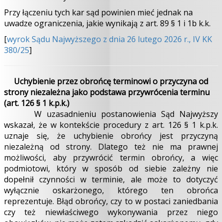
Przy łączeniu tych kar sąd powinien mieć jednak na
uwadze ograniczenia, jakie wynikają z art. 89 § 1 i 1b k.k.
[
wyrok Sądu Najwyższego z dnia 26 lutego 2026 r., IV KK
380/25
]
Uchybienie przez obrońcę terminowi o przyczyna od
strony niezależna jako podstawa przywrócenia terminu
(art. 126 § 1 k.p.k.)
W uzasadnieniu postanowienia Sąd Najwyższy
wskazał, że w kontekście procedury z art. 126 § 1 k.p.k.
uznaje się, że uchybienie obrońcy jest przyczyną
niezależną od strony. Dlatego też nie ma prawnej
możliwości, aby przywrócić termin obrońcy, a więc
podmiotowi, który w sposób od siebie zależny nie
dopełnił czynności w terminie, ale może to dotyczyć
wyłącznie oskarżonego, którego ten obrońca
reprezentuje. Błąd obrońcy, czy to w postaci zaniedbania
czy też niewłaściwego wykonywania przez niego