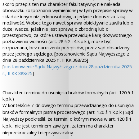
skoro przepis ten ma charakter fakultatywny: nie nakłada
obowiązku rozpoznania wymienionej w tym przepisie sprawy w
składzie innym niż jednoosobowy, a jedynie dopuszcza taką
możliwość. Wobec tego nawet sprawa obiektywnie zawiła lub o
dużej wadze, jeżeli nie jest sprawą o zbrodnię lub o
przestępstwo, za które ustawa przewiduje karę dożywotniego
pozbawienia wolności (art. 28 § 2 i 4 k.p.k.), może być
rozpoznana, bez naruszenia przepisów, przez sąd obsadzony
przez jednego sędziego. [postanowienie Sądu Najwyższego z
dnia 28 października 2025 r., II KK 388/25]
[
postanowienie Sądu Najwyższego z dnia 28 października 2025
r., II KK 388/25
]
Charakter terminu do usunięcia braków formalnych (art. 120 § 1
k.p.k.)
W kontekście 7-dniowego terminu przewidzianego do usunięcia
braków formalnych pisma procesowego (art. 120 § 1 k.p.k.) Sąd
Najwyższy podkreślił, że termin, o którym mowa w art. 120 § 1
k.p.k., nie jest terminem zawitym, zatem ma charakter
nieprzekraczalny i nieprzywracalny.