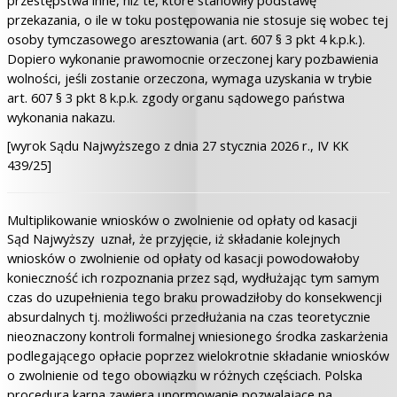
przestępstwa inne, niż te, które stanowiły podstawę
przekazania, o ile w toku postępowania nie stosuje się wobec tej
osoby tymczasowego aresztowania (art. 607 § 3 pkt 4 k.p.k.).
Dopiero wykonanie prawomocnie orzeczonej kary pozbawienia
wolności, jeśli zostanie orzeczona, wymaga uzyskania w trybie
art. 607 § 3 pkt 8 k.p.k. zgody organu sądowego państwa
wykonania nakazu.
[wyrok Sądu Najwyższego z dnia 27 stycznia 2026 r., IV KK
439/25]
Multiplikowanie wniosków o zwolnienie od opłaty od kasacji
Sąd Najwyższy uznał, że przyjęcie, iż składanie kolejnych
wniosków o zwolnienie od opłaty od kasacji powodowałoby
konieczność ich rozpoznania przez sąd, wydłużając tym samym
czas do uzupełnienia tego braku prowadziłoby do konsekwencji
absurdalnych tj. możliwości przedłużania na czas teoretycznie
nieoznaczony kontroli formalnej wniesionego środka zaskarżenia
podlegającego opłacie poprzez wielokrotnie składanie wniosków
o zwolnienie od tego obowiązku w różnych częściach. Polska
procedura karna zawiera unormowanie pozwalające na