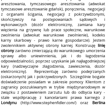
aresztowania, tymczasowego aresztowania (adwokat
tymczasowe aresztowanie gdańsk), poręczenia, negocjacji
z organami ścigania, negocjacji z pokrzywdzonymi,
skończywszy na postępowaniach sądowych i
wykonawczych (dozór elektroniczny, zamiana kary
więzienia na grzywnę lub prace społeczne, warunkowe
zwolnienia (adwokat warunkowe zwolnienie), kodeks
karny skarbowy - prawo karne gospodarcze). Jestem
zwolennikiem aktywnej obrony karnej. Konstruuję
linię
obrony
zarówno zmierzającą do warunkowego umorzenia
sprawy albo uniewinnienia, jak i do łagodzenia
odpowiedzialności, poprzez uzyskanie jak najłagodniejszej
kary (nadzwyczajne złagodzenia, zawieszenia, dozór
elektroniczny). Reprezentuję zarówno podejrzanych
(oskarżonych) jak i pokrzywdzonych. Szczególnie bogate
doświadczenie posiadam w zakresie pomocy Klientom z
zagranicy poszukiwanym w trybie międzynarodowym w
związku z postawieniem zarzutu lub do odbycia kary -
stale współpracuję z kancelariami prawa karnego z
Londynu
(http://www.stephenfidler.com/) oraz
Berlina