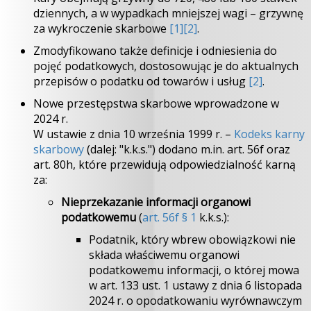
dziennych, a w wypadkach mniejszej wagi – grzywnę
za wykroczenie skarbowe
[1]
[2]
.
Zmodyfikowano także definicje i odniesienia do
pojęć podatkowych, dostosowując je do aktualnych
przepisów o podatku od towarów i usług
[2]
.
Nowe przestępstwa skarbowe wprowadzone w
2024 r.
W ustawie z dnia 10 września 1999 r. –
Kodeks karny
skarbowy
(dalej: "k.k.s.") dodano m.in. art. 56f oraz
art. 80h, które przewidują odpowiedzialność karną
za:
Nieprzekazanie informacji organowi
podatkowemu
(
art. 56f § 1
k.k.s.):
Podatnik, który wbrew obowiązkowi nie
składa właściwemu organowi
podatkowemu informacji, o której mowa
w art. 133 ust. 1 ustawy z dnia 6 listopada
2024 r. o opodatkowaniu wyrównawczym