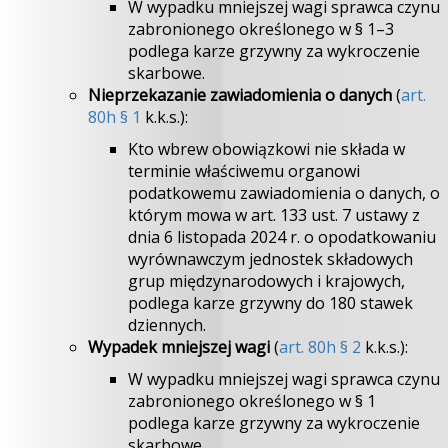
W wypadku mniejszej wagi sprawca czynu
zabronionego określonego w § 1–3
podlega karze grzywny za wykroczenie
skarbowe.
Nieprzekazanie zawiadomienia o danych
(
art.
80h § 1
k.k.s.):
Kto wbrew obowiązkowi nie składa w
terminie właściwemu organowi
podatkowemu zawiadomienia o danych, o
którym mowa w art. 133 ust. 7 ustawy z
dnia 6 listopada 2024 r. o opodatkowaniu
wyrównawczym jednostek składowych
grup międzynarodowych i krajowych,
podlega karze grzywny do 180 stawek
dziennych.
Wypadek mniejszej wagi
(
art. 80h § 2
k.k.s.):
W wypadku mniejszej wagi sprawca czynu
zabronionego określonego w § 1
podlega karze grzywny za wykroczenie
skarbowe.