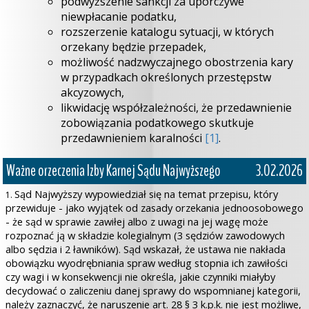
podwyższenie sankcji za uporczywe
niewpłacanie podatku,
rozszerzenie katalogu sytuacji, w których
orzekany będzie przepadek,
możliwość nadzwyczajnego obostrzenia kary
w przypadkach określonych przestępstw
akcyzowych,
likwidację współzależności, że przedawnienie
zobowiązania podatkowego skutkuje
przedawnieniem karalności
[1]
.
Ważne orzeczenia Izby Karnej Sądu Najwyższego
3.02.2026
Sąd Najwyższy wypowiedział się na temat przepisu, który
1.
przewiduje - jako wyjątek od zasady orzekania jednoosobowego
- że sąd w sprawie zawiłej albo z uwagi na jej wagę może
rozpoznać ją w składzie kolegialnym (3 sędziów zawodowych
albo sędzia i 2 ławników). Sąd wskazał, że
ustawa nie nakłada
obowiązku wyodrębniania spraw według stopnia ich zawiłości
czy wagi i w konsekwencji nie określa, jakie czynniki miałyby
decydować o zaliczeniu danej sprawy do wspomnianej kategorii,
należy zaznaczyć, że naruszenie art. 28 § 3 k.p.k. nie jest możliwe,