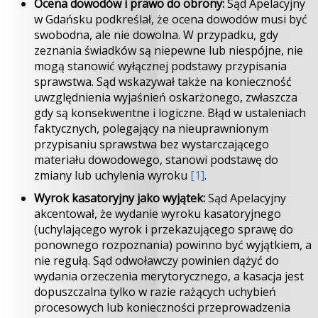
Ocena dowodów i prawo do obrony:
Sąd Apelacyjny
w Gdańsku podkreślał, że ocena dowodów musi być
swobodna, ale nie dowolna. W przypadku, gdy
zeznania świadków są niepewne lub niespójne, nie
mogą stanowić wyłącznej podstawy przypisania
sprawstwa. Sąd wskazywał także na konieczność
uwzględnienia wyjaśnień oskarżonego, zwłaszcza
gdy są konsekwentne i logiczne. Błąd w ustaleniach
faktycznych, polegający na nieuprawnionym
przypisaniu sprawstwa bez wystarczającego
materiału dowodowego, stanowi podstawę do
zmiany lub uchylenia wyroku
[1]
.
Wyrok kasatoryjny jako wyjątek:
Sąd Apelacyjny
akcentował, że wydanie wyroku kasatoryjnego
(uchylającego wyrok i przekazującego sprawę do
ponownego rozpoznania) powinno być wyjątkiem, a
nie regułą. Sąd odwoławczy powinien dążyć do
wydania orzeczenia merytorycznego, a kasacja jest
dopuszczalna tylko w razie rażących uchybień
procesowych lub konieczności przeprowadzenia