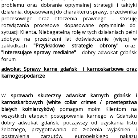
problemu oraz dobranie optymalnej strategii i taktyki
działania, dopasowanej do charakteru sprawy, przeciwnika
procesowego oraz otoczenia prawnego - stosuję
rozwiązania procesowe dopasowane optymalnie do
sytuacji Klienta. Niebagatelną rolę w tych działaniach pełni
zdobyte na przestrzeni lat doświadczenie (więcej w
zakładkach
"Przykładowe strategie obrony"
oraz
"Interesujące sprawy medialne"
- dobry adwokat gdańsk
forum.
adwokat Sprawy karne gdańsk i karnoskarbowe oraz
karnogospodarcze
W
sprawach skuteczny adwokat karnych gdańsk i
karn
oskarbowych (white collar crimes / przestępstwa
białych kołnierzyków)
pomagam moim Klientom na
wszystkich etapach postępowania karnego w Gdańsku
dobry adwokat gdańsk, począwszy od uzyskania listu
żelaznego, przygotowania do złożenia wyjaśnień i
postawienia zarzutów, europejskiego nakazu