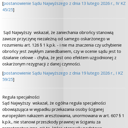
[
postanowienie Sądu Najwyższego z dnia 13 lutego 2026 r., IV KZ
45/25
]
Sąd Najwyższy wskazał, że zaniechania obrońcy stanowią
zawsze przyczynę niezależną od samego oskarżonego w
rozumieniu art. 126 § 1 k.p.k. - i nie ma znaczenia czy uchybienie
obrońcy jest zwykłym zaniedbaniem, czy w ocenie sądu jest to
działanie celowe - chyba, że jest ono efektem uzgodnionej z
oskarżonym rezygnacji z danej czynności.
[
postanowienie Sądu Najwyższego z dnia 19 lutego 2026 r., I KZ
59/25
]
Reguła specjalności
Sąd Najwyższy wskazał, że ogólna reguła specjalności
obowiązująca w wypadku przekazania osoby ściganej
europejskim nakazem aresztowania, unormowana w art. 607 § 1
k.p.k., nie stanowi przeszkody prawnej w ściganiu za