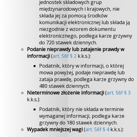
jednostek składowych grup
międzynarodowych i krajowych, nie
składa jej za pomocą środków
komunikacji elektronicznej lub składa ją
niezgodnie z wzorem dokumentu
elektronicznego, podlega karze grzywny
do 720 stawek dziennych.
Podanie nieprawdy lub zatajenie prawdy w
informacji
(
art. 56f § 2
k.k.s.):
Podatnik, który w informacji, o której
mowa powyżej, podaje nieprawdę lub
zataja prawdę, podlega karze grzywny do
480 stawek dziennych.
Nieterminowe złożenie informacji
(
art. 56f § 3
k.k.s.):
Podatnik, który nie składa w terminie
wymaganej informacji, podlega karze
grzywny do 180 stawek dziennych.
Wypadek mniejszej wagi
(
art. 56f § 4
k.k.s.):