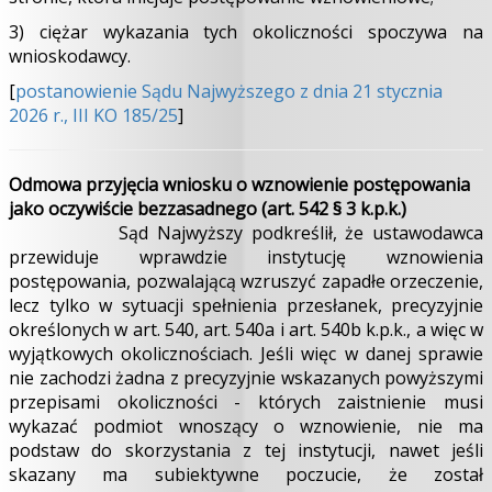
3) ciężar wykazania tych okoliczności spoczywa na
wnioskodawcy.
[
postanowienie Sądu Najwyższego z dnia 21 stycznia
2026 r., III KO 185/25
]
Odmowa przyjęcia wniosku o wznowienie postępowania
jako oczywiście bezzasadnego (art. 542 § 3 k.p.k.)
Sąd Najwyższy podkreślił, że ustawodawca
przewiduje wprawdzie instytucję wznowienia
postępowania, pozwalającą wzruszyć zapadłe orzeczenie,
lecz tylko w sytuacji spełnienia przesłanek, precyzyjnie
określonych w art. 540, art. 540a i art. 540b k.p.k., a więc w
wyjątkowych okolicznościach. Jeśli więc w danej sprawie
nie zachodzi żadna z precyzyjnie wskazanych powyższymi
przepisami okoliczności - których zaistnienie musi
wykazać podmiot wnoszący o wznowienie, nie ma
podstaw do skorzystania z tej instytucji, nawet jeśli
skazany ma subiektywne poczucie, że został