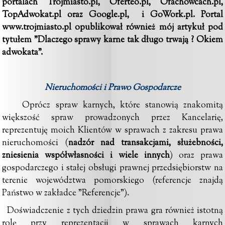
portalach
Trojmiasto.pl
,
Oferteo.pl
,
Ofachowcach.pl
,
TopAdwokat.pl
oraz
Google.pl
, i
GoWork.pl
. Portal
www.trojmiasto.pl
opublikował również mój artykuł pod
tytułem
"
Dlaczego sprawy karne tak długo trwają ? Okiem
adwokata"
.
Nieruchomości i Prawo Gospodarcze
Oprócz spraw karnych, które stanowią znakomitą
większość spraw prowadzonych przez Kancelarię,
reprezentuję moich Klientów w sprawach z zakresu prawa
nieruchomości (
nadzór nad transakcjami, służebności,
zniesienia współwłasności i wiele innych
) oraz prawa
gospodarczego i stałej obsługi prawnej przedsiębiorstw na
terenie województwa pomorskiego (referencje znajdą
Państwo w zakładce
"Referencje"
).
Doświadczenie z tych dziedzin prawa gra również istotną
rolę przy reprezentacji w sprawach karnych