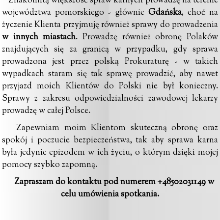
Znakomitą większość spraw karnych prowadzę na terenie
województwa pomorskiego - głównie
Gdańska
, choć na
życzenie Klienta przyjmuję również sprawy do prowadzenia
w
innych miastach
. Prowadzę również obronę Polaków
znajdujących się za granicą w przypadku, gdy sprawa
prowadzona jest przez polską Prokuraturę - w takich
wypadkach staram się tak sprawę prowadzić, aby nawet
przyjazd moich Klientów do Polski nie był konieczny.
Sprawy z zakresu odpowiedzialności zawodowej lekarzy
prowadzę w całej Polsce.
Zapewniam moim Klientom
skuteczną obronę
oraz
spokój i poczucie bezpieczeństwa, tak aby sprawa karna
była jedynie epizodem w ich życiu, o którym dzięki mojej
pomocy szybko zapomną.
Zapraszam do kontaktu pod numerem
+48502031149
w
celu umówienia spotkania.