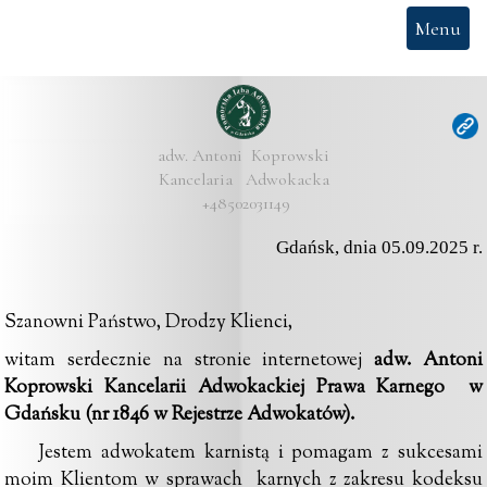
Menu
adw. Antoni  Koprowski

Kancelaria   Adwokacka

 +48502031149
Gdańsk, dnia 05.09.2025 r.
Szanowni Państwo, Drodzy Klienci,
witam serdecznie na stronie internetowej
adw. Antoni
Koprowski
K
ancelarii Adwokackiej Prawa Karnego w
Gdańsku
(
nr 1846 w Rejestrze Adwokatów
).
Jestem adwokatem karnistą i pomagam z sukcesami
moim Klientom w sprawach
karnych z zakresu kodeksu