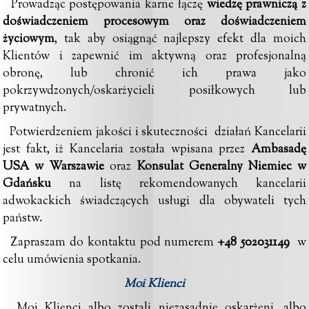
Prowadząc postępowania karne łączę
wiedzę prawniczą z
doświadczeniem procesowym oraz doświadczeniem
życiowym
, tak aby osiągnąć najlepszy efekt dla moich
Klientów i zapewnić im aktywną oraz profesjonalną
obronę, lub chronić ich prawa jako
pokrzywdzonych/oskarżycieli posiłkowych lub
prywatnych.
Potwierdzeniem jakości i skuteczności działań Kancelarii
jest fakt, iż Kancelaria została wpisana przez
Ambasadę
USA w Warszawie
oraz
Konsulat Generalny Niemiec w
Gdańsku
na listę rekomendowanych kancelarii
adwokackich świadczących usługi dla obywateli tych
państw.
Zapraszam do kontaktu pod numerem
+48 502031149
w
celu umówienia spotkania.
Moi Klienci
Moi Klienci albo zostali niezasadnie oskarżeni, albo