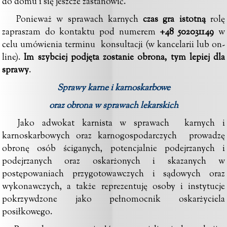
do domu i się jeszcze zastanowić.
Ponieważ w sprawach karnych
czas gra istotną
rolę
zapraszam do kontaktu pod numerem
+48 502031149
w
celu umówienia terminu konsultacji (w kancelarii lub on-
line).
Im szybciej podjęta zostanie obrona, tym lepiej dla
sprawy
.
Sprawy karne i karnoskarbowe
oraz obrona w sprawach lekarskich
Jako adwokat karnista w sprawach karnych i
karnoskarbowych oraz karnogospodarczych prowadzę
obronę osób ściganych, potencjalnie podejrzanych i
podejrzanych oraz oskarżonych i skazanych w
postępowaniach przygotowawczych
i sądowych oraz
wykonawczych, a także reprezentuję osoby i instytucje
pokrzywdzone jako pełnomocnik
oskarżyciela
posiłkowego
.