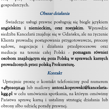
gospodarczych.
Obszar działania
Świadcząc usługi prawne posługuję się biegle językiem
angielskim i niemieckim, oraz rosyjskim
. Wprawdzie
siedziba Kancelarii znajduje się w Gdańsku, ale na życzenie
Klienta prowadzę postępowania przygotowawcze, procesy
sądowe, negocjacje i działania przedprocesowe oraz
mediacje na terenie całej Polski -
pomagam również
osobom znajdującym się poza Polską w sprawach karnych
prowadzonych przez polską Prokuraturę.
Kontakt
Uprzejmie proszę o kontakt telefoniczny pod numerem
+
48502031149
lub mailowy
antoni.koprowski@kancelaria-
kgg.pl
w celu umówienia spotkania, na którym omówimy
Państwa sprawę karną i ustalimy strategię działania lub
obrony albo udzielę porady prawnej.