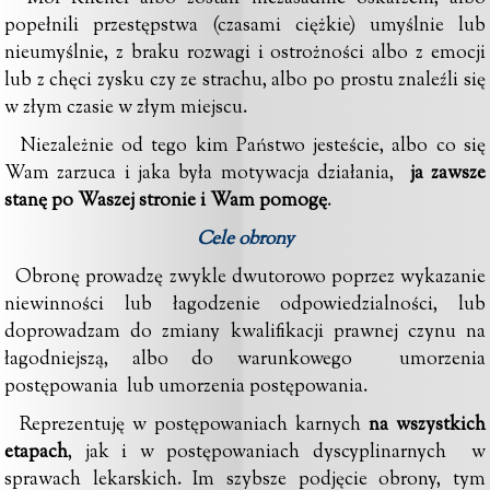
popełnili przestępstwa (czasami ciężkie) umyślnie lub
nieumyślnie, z braku rozwagi i ostrożności albo z emocji
lub z chęci zysku czy ze strachu, albo po prostu znaleźli się
w złym czasie w złym miejscu.
Niezależnie od tego kim Państwo jesteście, albo co się
Wam zarzuca i jaka była motywacja działania,
ja zawsze
stanę po Waszej stronie i Wam pomogę
.
Cele obrony
Obronę prowadzę zwykle dwutorowo poprzez wykazanie
niewinności lub łagodzenie odpowiedzialności, lub
doprowadzam do zmiany kwalifikacji prawnej czynu na
łagodniejszą, albo do warunkowego umorzenia
postępowania lub umorzenia postępowania.
Reprezentuję w postępowaniach karnych
na wszystkich
etapach
, jak i w postępowaniach dyscyplinarnych w
sprawach lekarskich. Im szybsze podjęcie obrony, tym