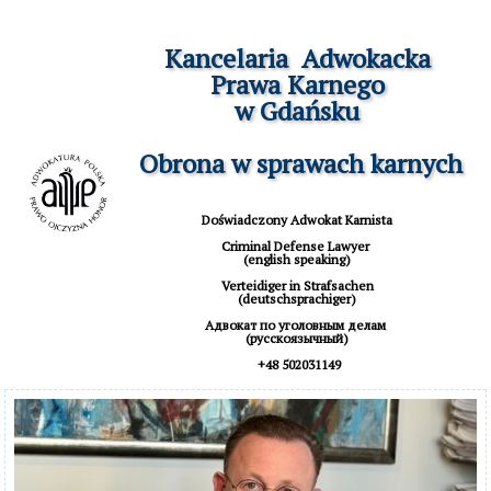
Kancelaria  Adwokacka

Prawa Karnego

w Gdańsku

 Obrona w sprawach karnych
Doświadczony Adwokat Karnista

Criminal Defense Lawyer 

(english speaking)

 Verteidiger in Strafsachen 

(deutschsprachiger)

Aдвокат по уголовным делам 

(русскоязычный)

 +48 502031149