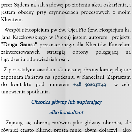
przez Sądem na sali sądowej po złożeniu aktu oskarżenia, i
jestem obecny przy czynnościach procesowych z moim
Klientem.
Wespół z Hospicjum pw Św. Ojca Pio (
tzw. Hospicjum ks.
Jana Kaczkowskiego w Pucku
)
jestem autorem projektu
"Druga Szansa"
przeznaczonego dla Klientów Kancelarii
zainteresowanych strategią obrony polegającą na
łagodzeniu odpowiedzialności.
Z pozostałymi zasadami skutecznej obrony karnej chętnie
zapoznam Państwa na spotkaniu w Kancelarii.
Zapraszam
do kontaktu pod numerem
+48 502031149
w celu
umówienia spotkania.
Obrońca główny lub wspierający
albo konsultant
Zajmuję się obroną zarówno jako główny obrońca, ale
również często Klienci proszą mnie, abym dołączył jako