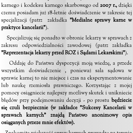
karnego i kodeksu karnego skarbowego
od
2007 r.
,
dzięki
czemu posiadam już 18-letnie doświadczenie w zakresie tej
specjalizacji (patrz zakładka
"Medialne sprawy karne w
praktyce kancelarii"
).
Specjalizuję się ponadto w obronie lekarzy w sprawach z
zakresu odpowiedzialności zawodowej (patrz zakładka
"Reprezentacja lekarzy przed ROZ i Sądami Lekarskimi"
).
Oddaję do Państwa dyspozycji moją wiedzę, a przede
wszystkim doświadczenie , ponieważ sala sądowa w
sprawie karnej to nie miejsce i czas na eksperymentowanie
lub naukę rzemiosła prawniczego. Korzystając z mojej
pomocy osiągniecie najlepszy możliwy skutek i unikniecie
błędów przy podejmowaniu decyzji - po prostu
będziecie
się czuli bezpiecznie (w zakładce
"
Sukcesy Kancelarii w
sprawach karnych
"
znajdą Państwo anonimowy opis
osiąganych przeze mnie efektów).