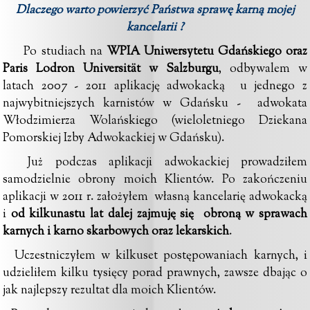
Dlaczego warto powierzyć Państwa sprawę karną mojej
kancelarii ?
Po studiach na
WPIA Uniwersytetu Gdańskiego
oraz
Paris Lodron Universität w Salzburgu
, odbywalem w
latach 2007 - 2011
aplikację adwokacką
u jednego z
najwybitniejszych karnistów w Gdańsku -
adwokata
Włodzimierza Wolańskiego
(wieloletniego Dziekana
Pomorskiej Izby Adwokackiej w Gdańsku
).
Już podczas
aplikacji adwokackiej
prowadziłem
samodzielnie obrony moich Klientów. Po zakończeniu
aplikacji w 2011 r. założyłem własną kancelarię adwokacką
i
od
kilkunastu lat
dalej zajmuję się obroną w sprawach
karnych i karno skarbowych oraz lekarskich
.
Uczestniczyłem w kilkuset postępowaniach karnych, i
udzieliłem kilku tysięcy porad prawnych, zawsze dbając o
jak najlepszy rezultat dla moich Klientów.