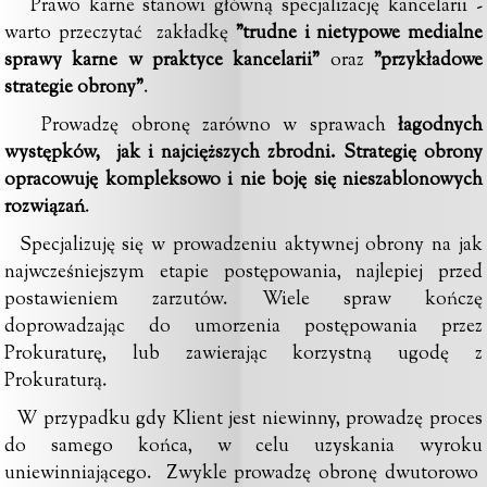
Prawo karne stanowi główną specjalizację kancelarii -
warto przeczytać zakładkę
"trudne i nietypowe medialne
sprawy karne w praktyce kancelarii"
oraz
"
przykładowe
strategie obrony
"
.
Prowadzę obronę zarówno w sprawach
łagodnych
występków
, jak i najcięższych
zbrodni
.
Strategię obrony
opracowuję kompleksowo i nie boję się nieszablonowych
rozwiązań
.
Specjalizuję się w prowadzeniu aktywnej obrony na jak
najwcześniejszym etapie postępowania, najlepiej przed
postawieniem zarzutów. Wiele spraw kończę
doprowadzając do umorzenia postępowania przez
Prokuraturę, lub zawierając korzystną ugodę z
Prokuraturą.
W przypadku gdy Klient jest niewinny, prowadzę proces
do samego końca, w celu uzyskania wyroku
uniewinniającego. Zwykle prowadzę obronę dwutorowo