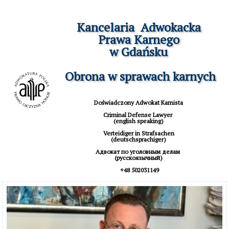
Kancelaria  Adwokacka

Prawa Karnego

w Gdańsku

 Obrona w sprawach karnych
Doświadczony Adwokat Karnista

Criminal Defense Lawyer 

(english speaking)

 Verteidiger in Strafsachen 

(deutschsprachiger)

Aдвокат по уголовным делам 

(русскоязычный)

 +48 502031149