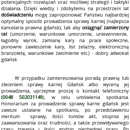
potencjalnych rozwiązań oraz możliwej strategii i taktyki
działania.
Dzięki wiedzy i zdobytemu na przestrzeni lat
doświadczeniu
mogę zaproponować Państwu najbardziej
optymalny sposób prowadzenia sprawy karnej (najlepsza
kancelaria prawna gdańsk), tak aby
osiągnąć zamierzony
cel
(umorzenie, warunkowe umorzenie, uniewinnienie,
łagodny wyrok, zamianę kary na prace społeczne,
ponowne zawieszenie kary, list żelazny, elektroniczną
branzoletę, warunkowe zwolnienie etc.) - dobry adwokat
gdańsk
W przypadku zainteresowania poradą prawną lub
zleceniem sprawy karnej Gdańsk albo wyceną jej
prowadzenia, uprzejmie proszę o kontakt telefoniczny
(0048 502031149
)
, w celu umówienia spotkania
.
Honorarium za prowadzenie sprawy karne gdańsk jest
zawsze ustalane na spotkaniu, po przedstawieniu
meritum sprawy, ilości tomów akt, stopnia jej
zaawansowania oraz trudności, a także przewidywanego
czasu trwania i ilości godzin niezbędnej pracy. Po