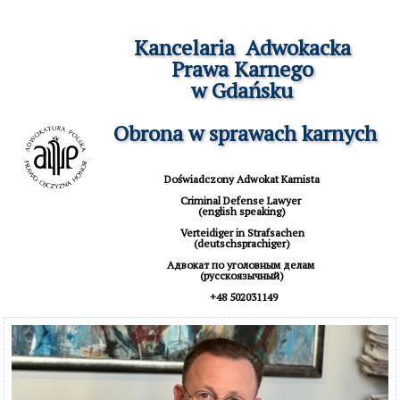
Kancelaria  Adwokacka

Prawa Karnego

w Gdańsku

 Obrona w sprawach karnych
Doświadczony Adwokat Karnista

Criminal Defense Lawyer 

(english speaking)

 Verteidiger in Strafsachen 

(deutschsprachiger)

Aдвокат по уголовным делам 

(русскоязычный)

 +48 502031149