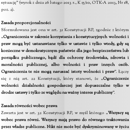
sytuację” (wyrok z dnia 26 lutego 2013 r., K 15/10, OTK-A 2013, Nr 18,
poz. 2).
Zasada proporcjonalności
Sformułowana jest ona w art. 31 Konstytucji RP, zgodnie z którym
„
Ograniczenia w zakresie korzystania z konstytucyjnych wolności i
praw mogą być ustanawiane tylko w ustawie i tylko wtedy, gdy są
konieczne w demokratycznym państwie dla jego bezpieczeństwa lub
porządku publicznego, bądź dla ochrony środowiska, zdrowia i
moralności publicznej, albo wolności i praw innych osób.
Ograniczenia te nie mogą naruszać istoty wolności i praw
”. Łączy
się z nią art. 22 Konstytucji, który stanowi, że „
Ograniczenie
wolności działalności gospodarczej jest dopuszczalne tylko w
drodze ustawy i tylko ze względu na ważny interes publiczny
”.
Zasada równości wobec prawa
Zawarta jest w art. 32 Konstytucji RP, w myśl którego „
Wszyscy są
wobec prawa równi. Wszyscy mają prawo do równego traktowania
przez władze publiczne. Nikt nie może być dyskryminowany w życiu