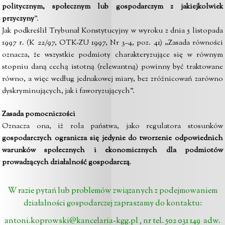
politycznym, społecznym lub gospodarczym z jakiejkolwiek
przyczyny
”.
Jak podkreślił Trybunał Konstytucyjny w wyroku z dnia 5 listopada
1997 r.
(
K 22/97, OTK-ZU 1997, Nr 3–4, poz. 41) „Zasada równości
oznacza, że wszystkie podmioty charakteryzujące się w równym
stopniu daną cechą istotną (relewantną) powinny być traktowane
równo, a więc według jednakowej miary, bez zróżnicowań zarówno
dyskryminujących, jak i faworyzujących”.
Zasada pomocniczości
Oznacza ona, iż rola państwa, jako regulatora stosunków
gospodarczych ogranicza się jedynie do tworzenie odpowiednich
warunków społecznych i ekonomicznych dla podmiotów
prowadzących działalność gospodarczą
.
W razie pytań lub problemów związanych z podejmowaniem
działalności gospodarczej zapraszamy do kontaktu:
antoni.koprowski@kancelaria-kgg.pl
, nr tel. 502 031 149
adw.