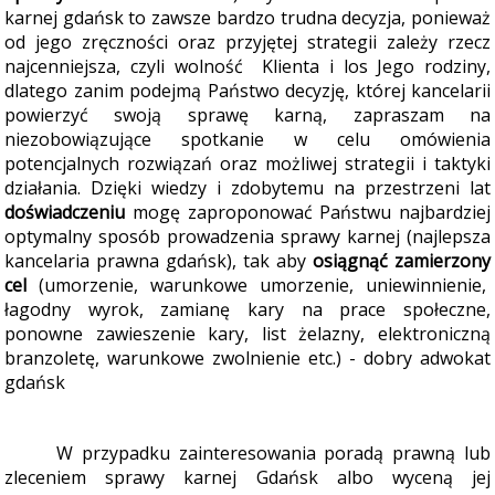
karnej gdańsk to zawsze bardzo trudna decyzja, ponieważ
od jego zręczności oraz przyjętej strategii zależy rzecz
najcenniejsza, czyli wolność Klienta i los Jego rodziny,
dlatego zanim podejmą Państwo decyzję, której kancelarii
powierzyć swoją sprawę karną, zapraszam na
niezobowiązujące spotkanie w celu omówienia
potencjalnych rozwiązań oraz możliwej strategii i taktyki
działania.
Dzięki wiedzy i zdobytemu na przestrzeni lat
doświadczeniu
mogę zaproponować Państwu najbardziej
optymalny sposób prowadzenia sprawy karnej (najlepsza
kancelaria prawna gdańsk), tak aby
osiągnąć zamierzony
cel
(umorzenie, warunkowe umorzenie, uniewinnienie,
łagodny wyrok, zamianę kary na prace społeczne,
ponowne zawieszenie kary, list żelazny, elektroniczną
branzoletę, warunkowe zwolnienie etc.) - dobry adwokat
gdańsk
W przypadku zainteresowania poradą prawną lub
zleceniem sprawy karnej Gdańsk albo wyceną jej