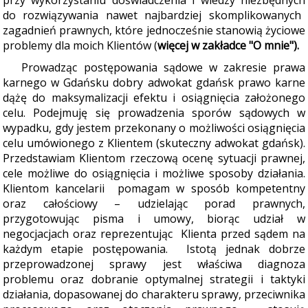
przy wykorzystaniu doświadczenia i wiedzy niezbędnych
do rozwiązywania nawet najbardziej skomplikowanych
zagadnień prawnych, które jednocześnie stanowią ży
ciowe
problemy dla moich Klientów
(
więcej w zakładce "O mnie")
.
Prowadz
ąc postępowania sądowe w zakresie prawa
karnego w Gdańsku dobry adwokat gdańsk prawo karne
dążę do maksymalizacji efektu i osiągnięcia założonego
celu. Podejmuję się prowadzenia sporów sądowych w
wypadku, gdy jestem przekonany o możliwości osiągnięcia
celu umówionego z Klientem (skuteczny adwokat gdańsk).
Przedstawiam Klientom rzeczową ocenę sytuacji prawnej,
cele możliwe do osiągnięcia i możliwe sposoby działania.
Klientom kancelarii pomagam w sposób kompetentny
oraz całościowy – udzielając porad prawnych,
przygotowując pisma i umowy, biorąc udział w
negocjacjach oraz reprezentując Klienta przed sądem na
każdym etapie postępowania. Istotą jednak dobrze
przeprowadzonej sprawy jest właściwa diagnoza
problemu oraz dobranie optymalnej strategii i taktyki
działania, dopasowanej do charakteru sprawy, przeciwnika