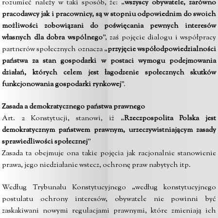
rozumieć należy w taki sposób, że: „
wszyscy obywatele, zarówno
pracodawcy jak i pracownicy, są w stopniu odpowiednim do swoich
możliwości zobowiązani do poświęcania pewnych interesów
własnych dla dobra wspólnego
”, zaś pojęcie dialogu i współpracy
partnerów społecznych oznacza „
przyjęcie współodpowiedzialności
państwa za stan gospodarki w postaci wymogu podejmowania
działań, których celem jest łagodzenie społecznych skutków
funkcjonowania gospodarki rynkowej
”.
Zasada a demokratycznego państwa prawnego
Art. 2 Konstytucji, stanowi, iż „
Rzeczpospolita Polska jest
demokratycznym państwem prawnym, urzeczywistniającym zasady
sprawiedliwości społecznej
”
Zasada ta obejmuje ona takie pojęcia jak racjonalnie stanowienie
prawa, jego niedziałanie wstecz, ochronę praw nabytych itp.
Według Trybunału Konstytucyjnego „według konstytucyjnego
postulatu ochrony interesów, obywatele nie powinni być
zaskakiwani nowymi regulacjami prawnymi, które zmieniają ich