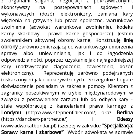
z organami ścigania, negocjacji z pokrzywdzonymi,
skończywszy na postępowaniach sądowych i
wykonawczych (dozór elektroniczny, zamiana kary
więzienia na grzywnę lub prace społeczne, warunkowe
zwolnienia (adwokat warunkowe zwolnienie), kodeks
karny skarbowy - prawo karne gospodarcze). Jestem
zwolennikiem aktywnej obrony karnej. Konstruuję
linię
obrony
zarówno zmierzającą do warunkowego umorzenia
sprawy albo uniewinnienia, jak i do łagodzenia
odpowiedzialności, poprzez uzyskanie jak najłagodniejszej
kary (nadzwyczajne złagodzenia, zawieszenia, dozór
elektroniczny). Reprezentuję zarówno podejrzanych
(oskarżonych) jak i pokrzywdzonych. Szczególnie bogate
doświadczenie posiadam w zakresie pomocy Klientom z
zagranicy poszukiwanym w trybie międzynarodowym w
związku z postawieniem zarzutu lub do odbycia kary -
stale współpracuję z kancelariami prawa karnego z
Londynu
(http://www.stephenfidler.com/) oraz
Berlina
(https://danckert-partner.de/) i
Odessy
(www.adwokatbondar.pl) (szerzej w zakładce
"Specjalizacja:
Sprawy karne i skarbowe"
). Wybór adwokata w sprawie