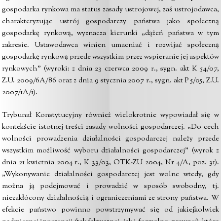
gospodarka rynkowa ma status zasady ustrojowej, zaś ustrojodawca,
charakteryzując ustrój gospodarczy państwa jako społeczną
gospodarkę rynkową, wyznacza kierunki „dążeń państwa w tym
zakresie. Ustawodawca winien umacniać i rozwijać społeczną
gospodarkę rynkową przede wszystkim przez wspieranie jej aspektów
rynkowych” (wyroki: z dnia 23 czerwca 2009 r., sygn. akt K 54/07,
Z.U. 2009/6A/86 oraz z dnia 9 stycznia 2007 r., sygn. akt P 5/05, Z.U.
2007/1A/1).
Trybunał Konstytucyjny również wielokrotnie wypowiadał się w
kontekście istotnej treści zasady wolności gospodarczej. „Do cech
wolności prowadzenia działalności gospodarczej należy przede
wszystkim możliwość wyboru działalności gospodarczej” (wyrok z
dnia 21 kwietnia 2004 r., K 33/03, OTK-ZU 2004, Nr 4/A, poz. 31).
„Wykonywanie działalności gospodarczej jest wolne wtedy, gdy
można ją podejmować i prowadzić w sposób swobodny, tj.
niezakłócony działalnością i ograniczeniami ze strony państwa. W
efekcie państwo powinno powstrzymywać się od jakiejkolwiek