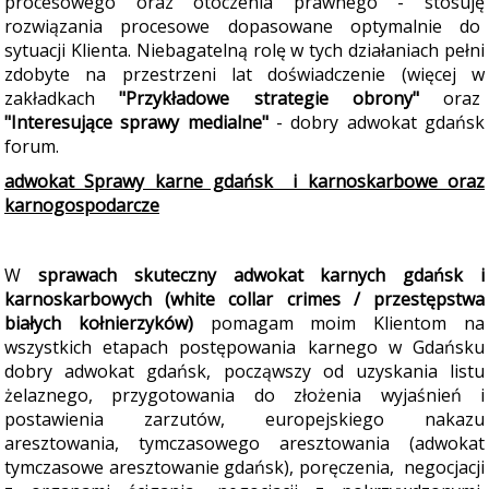
procesowego oraz otoczenia prawnego - stosuję
rozwiązania procesowe dopasowane optymalnie do
sytuacji Klienta. Niebagatelną rolę w tych działaniach pełni
zdobyte na przestrzeni lat doświadczenie (więcej w
zakładkach
"Przykładowe strategie obrony"
oraz
"Interesujące sprawy medialne"
- dobry adwokat gdańsk
forum.
adwokat Sprawy karne gdańsk i karnoskarbowe oraz
karnogospodarcze
W
sprawach skuteczny adwokat karnych gdańsk i
karn
oskarbowych (white collar crimes / przestępstwa
białych kołnierzyków)
pomagam moim Klientom na
wszystkich etapach postępowania karnego w Gdańsku
dobry adwokat gdańsk, począwszy od uzyskania listu
żelaznego, przygotowania do złożenia wyjaśnień i
postawienia zarzutów, europejskiego nakazu
aresztowania, tymczasowego aresztowania (adwokat
tymczasowe aresztowanie gdańsk), poręczenia, negocjacji