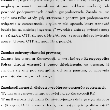
nadmiernej ingerencji (tak faktycznej, jak i formalno-prawnej), która
mogłaby w nawet minimalnym stopniu zakłócić swobodę lub
pewność podejmowanych działań gospodarczych. Zasada ta jest
spełniona tylko wtedy, gdy interwencja państwa jest podejmowana
wyłącznie w ostateczności i tylko w taki sposób, który stanowić
będzie jak najmniejszą ingerencję” (wyroki: z dnia 29 kwietnia 2003
r., SK 24/02, OTK-ZU 2003, Nr 4/A, poz. 33 oraz z dnia 10 kwietnia
2001 r., U 7/00, OTK-ZU 2001, Nr 3, poz. 56).
Zasada a ochrony własności prywatnej
Zawarta jest w art. 21 Konstytucji, w myśl którego
Rzeczpospolita
Polska chroni własność i prawo dziedziczenia
, co oznacza, iż
znajdują się one pod szczególną ochroną państwa, co zapewnia
pewność obrotu gospodarczego.
Zasada solidarności, dialogu i współpracy partnerów społecznych
Wynika ona z przywołanego powyżej art. 20 Konstytucji RP.
W myśl wyroku Trybunału Konstytucyjnego z dnia 30 stycznia 2001
r. (K 17/00, Dz.U. z 2001 r. Nr 11, poz. 90) pojęcie „solidarności”