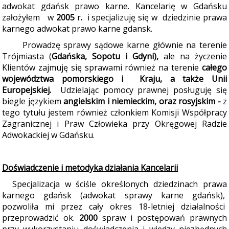
adwokat gdańsk prawo karne. Kancelarię w Gdańsku
założyłem
w
2005
r
.
i specjalizuję się w dziedzinie prawa
karnego adwokat prawo karne gdansk.
Prowadzę sprawy sądowe karne głównie na terenie
Trójmiasta (
Gdańska, Sopotu i Gdyni)
,
ale na życzenie
Klientów zajmuję się sprawami również na terenie
całego
województwa pomorskiego i Kraju, a także
Unii
Europejskiej.
Udzielając pomocy prawnej posługuję się
biegle językiem
angielskim i
niemieckim, oraz rosyjskim
-
z
tego tytułu jestem również członkiem Komisji Współpracy
Zagranicznej i Praw Człowieka przy Okręgowej Radzie
Adwokackiej w Gdańsku.
Doświadczenie i metodyka działania Kancelarii
Specjalizacja w ściśle określonych dziedzinach prawa
karnego gdańsk (adwokat sprawy karne gdańsk),
pozwoliła mi przez cały okres 18-letniej działalności
przeprowadzić ok.
2000
spraw i postępowań prawnych