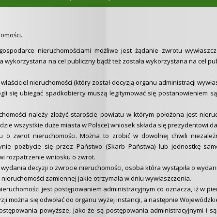
homości.
gospodarce nieruchomościami możliwe jest żądanie zwrotu wywłaszcz
 wykorzystana na cel publiczny bądź też została wykorzystana na cel publ
właściciel nieruchomości (który został decyzją organu administracji wywł
li się ubiegać spadkobiercy muszą legitymować się postanowieniem s
homości należy złożyć staroście powiatu w którym położona jest nier
adzie wszystkie duże miasta w Polsce) wniosek składa się prezydentowi 
u o zwrot nieruchomości. Można to zrobić w dowolnej chwili niezale
ynie pozbycie się przez Państwo (Skarb Państwa) lub jednostkę samor
i rozpatrzenie wniosku o zwrot.
 wydania decyzji o zwrocie nieruchomości, osoba która wystąpiła o wydani
nieruchomości zamiennej jakie otrzymała w dniu wywłaszczenia.
eruchomości jest postępowaniem administracyjnym co oznacza, iż w pier
zji można się odwołać do organu wyżej instancji, a następnie Wojewódzk
ostępowania powyższe, jako że są postępowania administracyjnymi i sąd