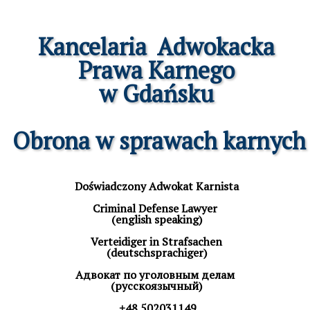
Kancelaria  Adwokacka

Prawa Karnego

w Gdańsku

 Obrona w sprawach karnych
Doświadczony Adwokat Karnista

Criminal Defense Lawyer 

(english speaking)

 Verteidiger in Strafsachen 

(deutschsprachiger)

Aдвокат по уголовным делам 

(русскоязычный)

 +48 502031149