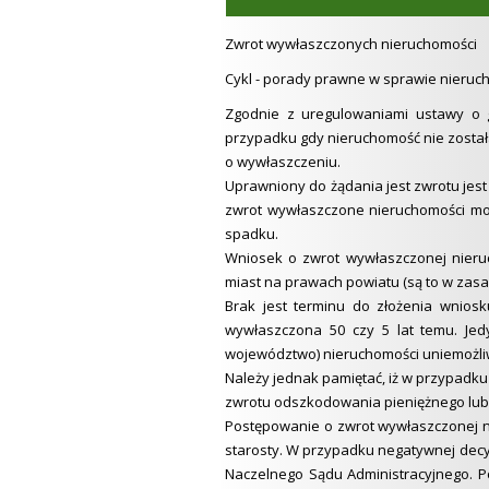
Zwrot wywłaszczonych nieruchomości
Cykl - porady prawne w sprawie nieruc
Zgodnie z uregulowaniami ustawy o 
przypadku gdy nieruchomość nie została
o wywłaszczeniu.
Uprawniony do żądania jest zwrotu jest 
zwrot wywłaszczone nieruchomości mog
spadku.
Wniosek o zwrot wywłaszczonej nieruc
miast na prawach powiatu (są to w zas
Brak jest terminu do złożenia wniosk
wywłaszczona 50 czy 5 lat temu. Jed
województwo) nieruchomości uniemożliw
Należy jednak pamiętać, iż w przypadku
zwrotu odszkodowania pieniężnego lub 
Postępowanie o zwrot wywłaszczonej ni
starosty. W przypadku negatywnej decy
Naczelnego Sądu Administracyjnego. P