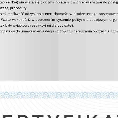
ępnie NSA) nie wiążą się z dużymi opłatami ( w przeciwieństwie do pos
yższej procedury.
ównież możliwość odzyskania nieruchomości w drodze innego postępowani
 Warto wskazać, iż w poprzednim systemie polityczno-ustrojowym organy
tak były wyjątkowo restrykcyjnej dla obywateli.
 podstawy do unieważnienia decyzji z powodu naruszenia ówcześnie obo