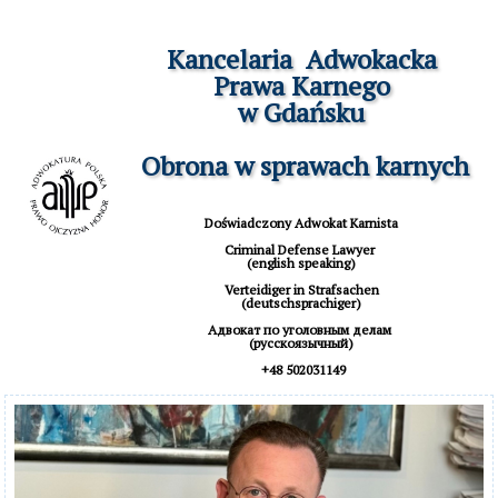
Kancelaria  Adwokacka

Prawa Karnego

w Gdańsku

 Obrona w sprawach karnych
Doświadczony Adwokat Karnista

Criminal Defense Lawyer 

(english speaking)

 Verteidiger in Strafsachen 

(deutschsprachiger)

Aдвокат по уголовным делам 

(русскоязычный)

 +48 502031149