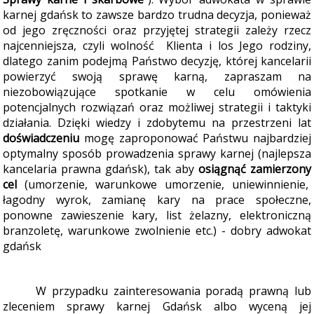
karnej gdańsk to zawsze bardzo trudna decyzja, ponieważ
od jego zręczności oraz przyjętej strategii zależy rzecz
najcenniejsza, czyli wolność Klienta i los Jego rodziny,
dlatego zanim podejmą Państwo decyzję, której kancelarii
powierzyć swoją sprawę karną, zapraszam na
niezobowiązujące spotkanie w celu omówienia
potencjalnych rozwiązań oraz możliwej strategii i taktyki
działania.
Dzięki wiedzy i zdobytemu na przestrzeni lat
doświadczeniu
mogę zaproponować Państwu najbardziej
optymalny sposób prowadzenia sprawy karnej (najlepsza
kancelaria prawna gdańsk), tak aby
osiągnąć zamierzony
cel
(umorzenie, warunkowe umorzenie, uniewinnienie,
łagodny wyrok, zamianę kary na prace społeczne,
ponowne zawieszenie kary, list żelazny, elektroniczną
branzoletę, warunkowe zwolnienie etc.) - dobry adwokat
gdańsk
W przypadku zainteresowania poradą prawną lub
zleceniem sprawy karnej Gdańsk albo wyceną jej