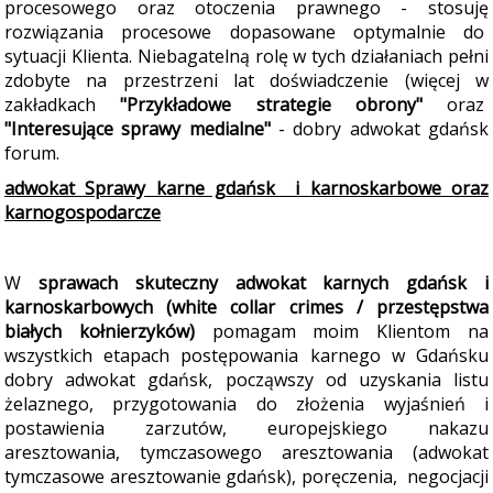
procesowego oraz otoczenia prawnego - stosuję
rozwiązania procesowe dopasowane optymalnie do
sytuacji Klienta. Niebagatelną rolę w tych działaniach pełni
zdobyte na przestrzeni lat doświadczenie (więcej w
zakładkach
"Przykładowe strategie obrony"
oraz
"Interesujące sprawy medialne"
- dobry adwokat gdańsk
forum.
adwokat Sprawy karne gdańsk i karnoskarbowe oraz
karnogospodarcze
W
sprawach skuteczny adwokat karnych gdańsk i
karn
oskarbowych (white collar crimes / przestępstwa
białych kołnierzyków)
pomagam moim Klientom na
wszystkich etapach postępowania karnego w Gdańsku
dobry adwokat gdańsk, począwszy od uzyskania listu
żelaznego, przygotowania do złożenia wyjaśnień i
postawienia zarzutów, europejskiego nakazu
aresztowania, tymczasowego aresztowania (adwokat
tymczasowe aresztowanie gdańsk), poręczenia, negocjacji