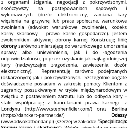
z organami ścigania, negocjacji z pokrzywdzonymi,
skończywszy na postępowaniach sądowych i
wykonawczych (dozór elektroniczny, zamiana kary
więzienia na grzywnę lub prace społeczne, warunkowe
zwolnienia (adwokat warunkowe zwolnienie), kodeks
karny skarbowy - prawo karne gospodarcze). Jestem
zwolennikiem aktywnej obrony karnej. Konstruuję
linię
obrony
zarówno zmierzającą do warunkowego umorzenia
sprawy albo uniewinnienia, jak i do łagodzenia
odpowiedzialności, poprzez uzyskanie jak najłagodniejszej
kary (nadzwyczajne złagodzenia, zawieszenia, dozór
elektroniczny). Reprezentuję zarówno podejrzanych
(oskarżonych) jak i pokrzywdzonych. Szczególnie bogate
doświadczenie posiadam w zakresie pomocy Klientom z
zagranicy poszukiwanym w trybie międzynarodowym w
związku z postawieniem zarzutu lub do odbycia kary -
stale współpracuję z kancelariami prawa karnego z
Londynu
(http://www.stephenfidler.com/) oraz
Berlina
(https://danckert-partner.de/) i
Odessy
(www.adwokatbondar.pl) (szerzej w zakładce
"Specjalizacja:
Sprawy karne i skarbowe"
). Wybór adwokata w sprawie