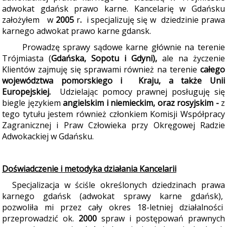
adwokat gdańsk prawo karne. Kancelarię w Gdańsku
założyłem
w
2005
r
.
i specjalizuję się w dziedzinie prawa
karnego adwokat prawo karne gdansk.
Prowadzę sprawy sądowe karne głównie na terenie
Trójmiasta (
Gdańska, Sopotu i Gdyni)
,
ale na życzenie
Klientów zajmuję się sprawami również na terenie
całego
województwa pomorskiego i Kraju, a także
Unii
Europejskiej.
Udzielając pomocy prawnej posługuję się
biegle językiem
angielskim i
niemieckim, oraz rosyjskim
-
z
tego tytułu jestem również członkiem Komisji Współpracy
Zagranicznej i Praw Człowieka przy Okręgowej Radzie
Adwokackiej w Gdańsku.
Doświadczenie i metodyka działania Kancelarii
Specjalizacja w ściśle określonych dziedzinach prawa
karnego gdańsk (adwokat sprawy karne gdańsk),
pozwoliła mi przez cały okres 18-letniej działalności
przeprowadzić ok.
2000
spraw i postępowań prawnych