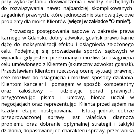
przy wykorzystaniu doświadczenia i wiedzy niezbędnych
do rozwiązywania nawet najbardziej skomplikowanych
zagadnień prawnych, które jednocześnie stanowią ży
ciowe
problemy dla moich Klientów
(
więcej w zakładce "O mnie")
.
Prowadz
ąc postępowania sądowe w zakresie prawa
karnego w Gdańsku dobry adwokat gdańsk prawo karne
dążę do maksymalizacji efektu i osiągnięcia założonego
celu. Podejmuję się prowadzenia sporów sądowych w
wypadku, gdy jestem przekonany o możliwości osiągnięcia
celu umówionego z Klientem (skuteczny adwokat gdańsk).
Przedstawiam Klientom rzeczową ocenę sytuacji prawnej,
cele możliwe do osiągnięcia i możliwe sposoby działania.
Klientom kancelarii pomagam w sposób kompetentny
oraz całościowy – udzielając porad prawnych,
przygotowując pisma i umowy, biorąc udział w
negocjacjach oraz reprezentując Klienta przed sądem na
każdym etapie postępowania. Istotą jednak dobrze
przeprowadzonej sprawy jest właściwa diagnoza
problemu oraz dobranie optymalnej strategii i taktyki
działania, dopasowanej do charakteru sprawy, przeciwnika