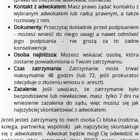
Kontakt z adwokatem:
Masz prawo żądać kontaktu z
wybranym adwokatem lub radcą prawnym, a także
rozmowy z nim.
Dokumenty:
Przeczytaj dokładnie przed podpisaniem
- możesz wnieść do niego uwagi a nawet odmówić
jego podpisania - nie grożą za to żadne
konsekwencje
Osoba najbliższa:
Możesz wskazać osobę, która
zostanie powiadomiona o Twoim zatrzymaniu.
Czas zatrzymania:
Zatrzymanie może trwać
maksymalnie 48 godzin (lub 72, jeśli prokurator
zdecyduje o złożeniu wniosu o areszt).
Zażalenie:
Jeśli uważasz, że zatrzymanie było
bezpodstawne lub niewłaściwe, masz tylko 7 dni na
wniesienie zażalenia do sądu, więc musisz się jak
najszybciej skontaktować z adwokatem.
Jeżeli jesteś zatrzymany to niech osoba Ci bliska (rodzina,
kolega, partnerka, wspólnik) jak najszybciej skontaktuje
się z adwokatem. Adwokat będzie mogł Cię odwiedzić w