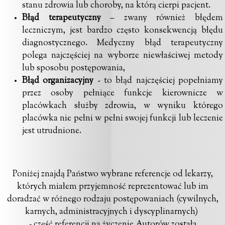
stanu zdrowia lub choroby, na którą cierpi pacjent.
Błąd terapeutyczny
– zwany również błędem
leczniczym, jest bardzo często konsekwencją błędu
diagnostycznego. Medyczny błąd terapeutyczny
polega najczęściej na wyborze niewłaściwej metody
lub sposobu postępowania,
Błąd organizacyjny
- to błąd najczęściej popełniamy
przez osoby pełniące funkcje kierownicze w
placówkach służby zdrowia, w wyniku którego
placówka nie pełni w pełni swojej funkcji lub leczenie
jest utrudnione.
Poniżej znajdą Państwo wybrane referencje od lekarzy,
których miałem przyjemność reprezentować lub im
doradzać w różnego rodzaju postępowaniach (cywilnych,
karnych, administracyjnych i dyscyplinarnych)
- część referencji na życzenie Autorów została