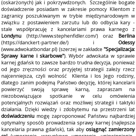
(oskarżonych) jak i pokrzywdzonych. Szczególnie bogate
doświadczenie posiadam w zakresie pomocy Klientom z
zagranicy poszukiwanym w trybie międzynarodowym w
związku z postawieniem zarzutu lub do odbycia kary -
stale współpracuję z kancelariami prawa karnego z
Londynu
(http://www.stephenfidler.com/) oraz
Berlina
(https://danckert-partner.de/) i
Odessy
(www.adwokatbondar.pl) (szerzej w zakładce
"Specjalizacja:
Sprawy karne i skarbowe"
). Wybór adwokata w sprawie
karnej gdańsk to zawsze bardzo trudna decyzja, ponieważ
od jego zręczności oraz przyjętej strategii zależy rzecz
najcenniejsza, czyli wolność Klienta i los Jego rodziny,
dlatego zanim podejmą Państwo decyzję, której kancelarii
powierzyć swoją sprawę karną, zapraszam na
niezobowiązujące spotkanie w celu omówienia
potencjalnych rozwiązań oraz możliwej strategii i taktyki
działania.
Dzięki wiedzy i zdobytemu na przestrzeni lat
doświadczeniu
mogę zaproponować Państwu najbardziej
optymalny sposób prowadzenia sprawy karnej (najlepsza
kancelaria prawna gdańsk), tak aby
osiągnąć zamierzony