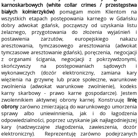
karn
oskarbowych (white collar crimes / przestępstwa
białych kołnierzyków)
pomagam moim Klientom na
wszystkich etapach postępowania karnego w Gdańsku
dobry adwokat gdańsk, począwszy od uzyskania listu
żelaznego, przygotowania do złożenia wyjaśnień i
postawienia zarzutów, europejskiego nakazu
aresztowania, tymczasowego aresztowania (adwokat
tymczasowe aresztowanie gdańsk), poręczenia, negocjacji
z organami ścigania, negocjacji z pokrzywdzonymi,
skończywszy na postępowaniach sądowych i
wykonawczych (dozór elektroniczny, zamiana kary
więzienia na grzywnę lub prace społeczne, warunkowe
zwolnienia (adwokat warunkowe zwolnienie), kodeks
karny skarbowy - prawo karne gospodarcze). Jestem
zwolennikiem aktywnej obrony karnej. Konstruuję
linię
obrony
zarówno zmierzającą do warunkowego umorzenia
sprawy albo uniewinnienia, jak i do łagodzenia
odpowiedzialności, poprzez uzyskanie jak najłagodniejszej
kary (nadzwyczajne złagodzenia, zawieszenia, dozór
elektroniczny). Reprezentuję zarówno podejrzanych