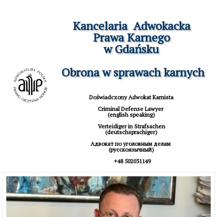
Kancelaria  Adwokacka

Prawa Karnego

w Gdańsku

 Obrona w sprawach karnych
Doświadczony Adwokat Karnista

Criminal Defense Lawyer 

(english speaking)

 Verteidiger in Strafsachen 

(deutschsprachiger)

Aдвокат по уголовным делам 

(русскоязычный)

 +48 502031149