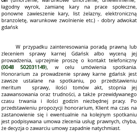
cel
(umorzenie, warunkowe umorzenie, uniewinnienie,
łagodny wyrok, zamianę kary na prace społeczne,
ponowne zawieszenie kary, list żelazny, elektroniczną
branzoletę, warunkowe zwolnienie etc.) - dobry adwokat
gdańsk
W przypadku zainteresowania poradą prawną lub
zleceniem sprawy karnej Gdańsk albo wyceną jej
prowadzenia, uprzejmie proszę o kontakt telefoniczny
(0048 502031149
)
, w celu umówienia spotkania
.
Honorarium za prowadzenie sprawy karne gdańsk jest
zawsze ustalane na spotkaniu, po przedstawieniu
meritum sprawy, ilości tomów akt, stopnia jej
zaawansowania oraz trudności, a także przewidywanego
czasu trwania i ilości godzin niezbędnej pracy. Po
przedstawieniu propozycji honorarium, Klient ma czas na
zastanowienie się i ewentualnie na kolejnym spotkaniu
jest podpisywana umowa zlecenia usług prawnych, chyba,
że decyzja o zawarciu umowy zapadnie natychmiast.