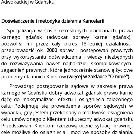
Adwokackiej w Gdańsku.
Doświadczenie i metodyka działania Kancelarii
Specjalizacja w ściśle określonych dziedzinach prawa
karnego gdańsk (adwokat sprawy karne gdańsk),
pozwoliła mi przez cały okres 18-letniej działalności
przeprowadzić ok.
2000
spraw i postępowań prawnych
przy wykorzystaniu doświadczenia i wiedzy niezbędnych
do rozwiązywania nawet najbardziej skomplikowanych
zagadnień prawnych, które jednocześnie stanowią ży
ciowe
problemy dla moich Klientów
(
więcej w zakładce "O mnie")
.
Prowadz
ąc postępowania sądowe w zakresie prawa
karnego w Gdańsku dobry adwokat gdańsk prawo karne
dążę do maksymalizacji efektu i osiągnięcia założonego
celu. Podejmuję się prowadzenia sporów sądowych w
wypadku, gdy jestem przekonany o możliwości osiągnięcia
celu umówionego z Klientem (skuteczny adwokat gdańsk).
Przedstawiam Klientom rzeczową ocenę sytuacji prawnej,
cele możliwe do osiągnięcia i możliwe sposoby działania.