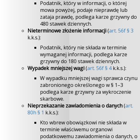
Podatnik, który w informacji, o której
mowa powyżej, podaje nieprawdę lub
zataja prawdę, podlega karze grzywny do
480 stawek dziennych.
Nieterminowe złożenie informacji
(
art. 56f § 3
k.k.s.):
Podatnik, który nie składa w terminie
wymaganej informacji, podlega karze
grzywny do 180 stawek dziennych.
Wypadek mniejszej wagi
(
art. 56f § 4
k.k.s.):
W wypadku mniejszej wagi sprawca czynu
zabronionego określonego w § 1–3
podlega karze grzywny za wykroczenie
skarbowe.
Nieprzekazanie zawiadomienia o danych
(
art.
80h § 1
k.k.s.):
Kto wbrew obowiązkowi nie składa w
terminie właściwemu organowi
podatkowemu zawiadomienia o danych, o