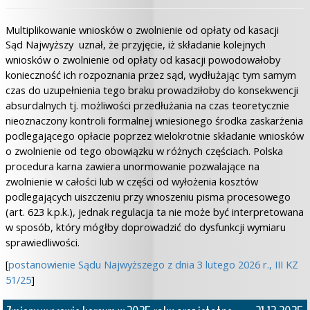
Multiplikowanie wniosków o zwolnienie od opłaty od kasacji
Sąd Najwyższy uznał, że przyjęcie, iż składanie kolejnych
wniosków o zwolnienie od opłaty od kasacji powodowałoby
konieczność ich rozpoznania przez sąd, wydłużając tym samym
czas do uzupełnienia tego braku prowadziłoby do konsekwencji
absurdalnych tj. możliwości przedłużania na czas teoretycznie
nieoznaczony kontroli formalnej wniesionego środka zaskarżenia
podlegającego opłacie poprzez wielokrotnie składanie wniosków
o zwolnienie od tego obowiązku w różnych częściach. Polska
procedura karna zawiera unormowanie pozwalające na
zwolnienie w całości lub w części od wyłożenia kosztów
podlegających uiszczeniu przy wnoszeniu pisma procesowego
(art. 623 k.p.k.), jednak regulacja ta nie może być interpretowana
w sposób, który mógłby doprowadzić do dysfunkcji wymiaru
sprawiedliwości.
[
postanowienie Sądu Najwyższego z dnia 3 lutego 2026 r., III KZ
51/25
]