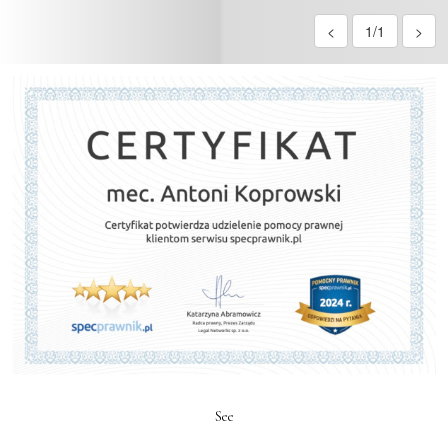
<
1/1
>
See