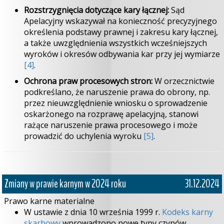
Rozstrzygnięcia dotyczące kary łącznej:
Sąd
Apelacyjny wskazywał na konieczność precyzyjnego
określenia podstawy prawnej i zakresu kary łącznej,
a także uwzględnienia wszystkich wcześniejszych
wyroków i okresów odbywania kar przy jej wymiarze
[4]
.
Ochrona praw procesowych stron:
W orzecznictwie
podkreślano, że naruszenie prawa do obrony, np.
przez nieuwzględnienie wniosku o sprowadzenie
oskarżonego na rozprawę apelacyjną, stanowi
rażące naruszenie prawa procesowego i może
prowadzić do uchylenia wyroku
[5]
.
Zmiany w prawie karnym w 2024 roku
31.12.2024
Prawo karne materialne
W ustawie z dnia 10 września 1999 r.
Kodeks karny
skarbowy
wprowadzono nowe typy czynów