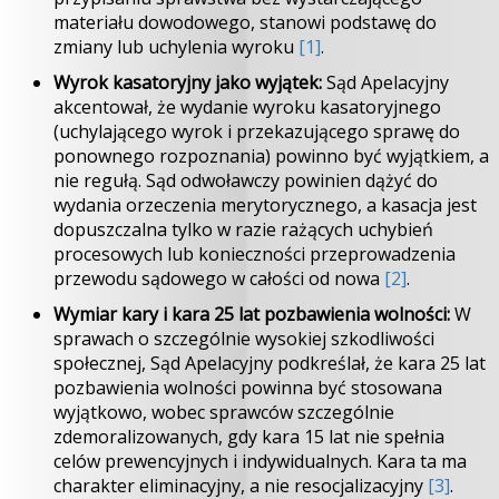
materiału dowodowego, stanowi podstawę do
zmiany lub uchylenia wyroku
[1]
.
Wyrok kasatoryjny jako wyjątek:
Sąd Apelacyjny
akcentował, że wydanie wyroku kasatoryjnego
(uchylającego wyrok i przekazującego sprawę do
ponownego rozpoznania) powinno być wyjątkiem, a
nie regułą. Sąd odwoławczy powinien dążyć do
wydania orzeczenia merytorycznego, a kasacja jest
dopuszczalna tylko w razie rażących uchybień
procesowych lub konieczności przeprowadzenia
przewodu sądowego w całości od nowa
[2]
.
Wymiar kary i kara 25 lat pozbawienia wolności:
W
sprawach o szczególnie wysokiej szkodliwości
społecznej, Sąd Apelacyjny podkreślał, że kara 25 lat
pozbawienia wolności powinna być stosowana
wyjątkowo, wobec sprawców szczególnie
zdemoralizowanych, gdy kara 15 lat nie spełnia
celów prewencyjnych i indywidualnych. Kara ta ma
charakter eliminacyjny, a nie resocjalizacyjny
[3]
.