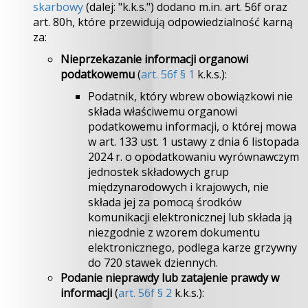
skarbowy
(dalej: "k.k.s.") dodano m.in. art. 56f oraz
art. 80h, które przewidują odpowiedzialność karną
za:
Nieprzekazanie informacji organowi
podatkowemu
(
art. 56f § 1
k.k.s.):
Podatnik, który wbrew obowiązkowi nie
składa właściwemu organowi
podatkowemu informacji, o której mowa
w art. 133 ust. 1 ustawy z dnia 6 listopada
2024 r. o opodatkowaniu wyrównawczym
jednostek składowych grup
międzynarodowych i krajowych, nie
składa jej za pomocą środków
komunikacji elektronicznej lub składa ją
niezgodnie z wzorem dokumentu
elektronicznego, podlega karze grzywny
do 720 stawek dziennych.
Podanie nieprawdy lub zatajenie prawdy w
informacji
(
art. 56f § 2
k.k.s.):