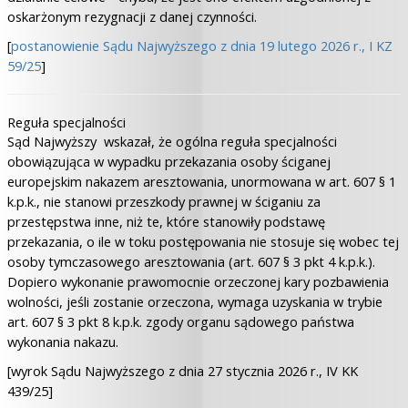
oskarżonym rezygnacji z danej czynności.
[
postanowienie Sądu Najwyższego z dnia 19 lutego 2026 r., I KZ
59/25
]
Reguła specjalności
Sąd Najwyższy wskazał, że ogólna reguła specjalności
obowiązująca w wypadku przekazania osoby ściganej
europejskim nakazem aresztowania, unormowana w art. 607 § 1
k.p.k., nie stanowi przeszkody prawnej w ściganiu za
przestępstwa inne, niż te, które stanowiły podstawę
przekazania, o ile w toku postępowania nie stosuje się wobec tej
osoby tymczasowego aresztowania (art. 607 § 3 pkt 4 k.p.k.).
Dopiero wykonanie prawomocnie orzeczonej kary pozbawienia
wolności, jeśli zostanie orzeczona, wymaga uzyskania w trybie
art. 607 § 3 pkt 8 k.p.k. zgody organu sądowego państwa
wykonania nakazu.
[wyrok Sądu Najwyższego z dnia 27 stycznia 2026 r., IV KK
439/25]