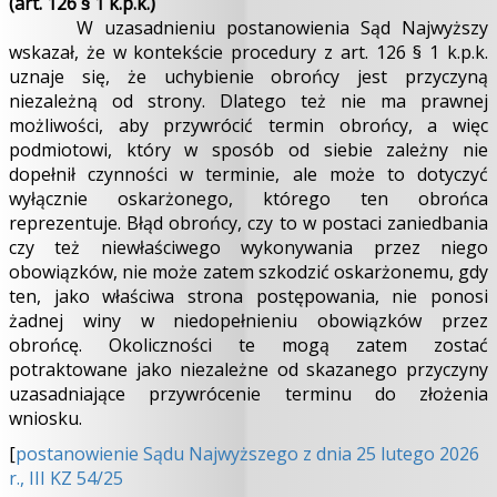
(art. 126 § 1 k.p.k.)
W uzasadnieniu postanowienia Sąd Najwyższy
wskazał, że w kontekście procedury z art. 126 § 1 k.p.k.
uznaje się, że uchybienie obrońcy jest przyczyną
niezależną od strony. Dlatego też nie ma prawnej
możliwości, aby przywrócić termin obrońcy, a więc
podmiotowi, który w sposób od siebie zależny nie
dopełnił czynności w terminie, ale może to dotyczyć
wyłącznie oskarżonego, którego ten obrońca
reprezentuje. Błąd obrońcy, czy to w postaci zaniedbania
czy też niewłaściwego wykonywania przez niego
obowiązków, nie może zatem szkodzić oskarżonemu, gdy
ten, jako właściwa strona postępowania, nie ponosi
żadnej winy w niedopełnieniu obowiązków przez
obrońcę. Okoliczności te mogą zatem zostać
potraktowane jako niezależne od skazanego przyczyny
uzasadniające przywrócenie terminu do złożenia
wniosku.
[
postanowienie Sądu Najwyższego z dnia 25 lutego 2026
r., III KZ 54/25