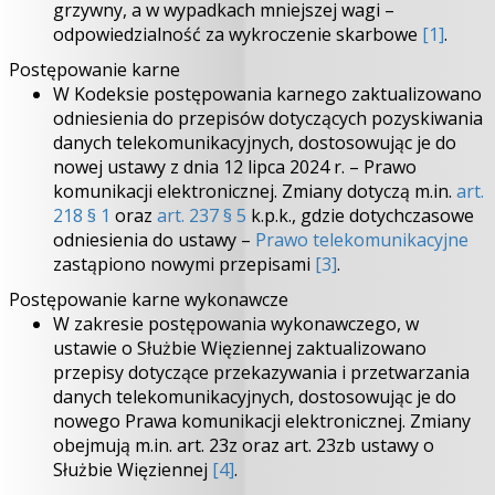
grzywny, a w wypadkach mniejszej wagi –
odpowiedzialność za wykroczenie skarbowe
[1]
.
Postępowanie karne
W Kodeksie postępowania karnego zaktualizowano
odniesienia do przepisów dotyczących pozyskiwania
danych telekomunikacyjnych, dostosowując je do
nowej ustawy z dnia 12 lipca 2024 r. – Prawo
komunikacji elektronicznej. Zmiany dotyczą m.in.
art.
218 § 1
oraz
art. 237 § 5
k.p.k., gdzie dotychczasowe
odniesienia do ustawy –
Prawo telekomunikacyjne
zastąpiono nowymi przepisami
[3]
.
Postępowanie karne wykonawcze
W zakresie postępowania wykonawczego, w
ustawie o Służbie Więziennej zaktualizowano
przepisy dotyczące przekazywania i przetwarzania
danych telekomunikacyjnych, dostosowując je do
nowego Prawa komunikacji elektronicznej. Zmiany
obejmują m.in. art. 23z oraz art. 23zb ustawy o
Służbie Więziennej
[4]
.