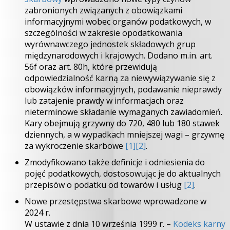
zabronionych związanych z obowiązkami
informacyjnymi wobec organów podatkowych, w
szczególności w zakresie opodatkowania
wyrównawczego jednostek składowych grup
międzynarodowych i krajowych. Dodano m.in. art.
56f oraz art. 80h, które przewidują
odpowiedzialność karną za niewywiązywanie się z
obowiązków informacyjnych, podawanie nieprawdy
lub zatajenie prawdy w informacjach oraz
nieterminowe składanie wymaganych zawiadomień.
Kary obejmują grzywny do 720, 480 lub 180 stawek
dziennych, a w wypadkach mniejszej wagi – grzywnę
za wykroczenie skarbowe
[1]
[2]
.
Zmodyfikowano także definicje i odniesienia do
pojęć podatkowych, dostosowując je do aktualnych
przepisów o podatku od towarów i usług
[2]
.
Nowe przestępstwa skarbowe wprowadzone w
2024 r.
W ustawie z dnia 10 września 1999 r. –
Kodeks karny