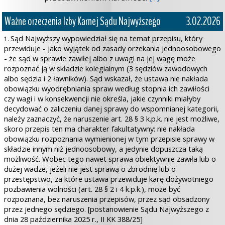
Ważne orzeczenia Izby Karnej Sądu Najwyższego
3.02.2026
Sąd Najwyższy wypowiedział się na temat przepisu, który
1.
przewiduje - jako wyjątek od zasady orzekania jednoosobowego
- że sąd w sprawie zawiłej albo z uwagi na jej wagę może
rozpoznać ją w składzie kolegialnym (3 sędziów zawodowych
albo sędzia i 2 ławników). Sąd wskazał, że
ustawa nie nakłada
obowiązku wyodrębniania spraw według stopnia ich zawiłości
czy wagi i w konsekwencji nie określa, jakie czynniki miałyby
decydować o zaliczeniu danej sprawy do wspomnianej kategorii,
należy zaznaczyć, że naruszenie art. 28 § 3 k.p.k. nie jest możliwe,
skoro przepis ten ma charakter fakultatywny: nie nakłada
obowiązku rozpoznania wymienionej w tym przepisie sprawy w
składzie innym niż jednoosobowy, a jedynie dopuszcza taką
możliwość. Wobec tego nawet sprawa obiektywnie zawiła lub o
dużej wadze, jeżeli nie jest sprawą o zbrodnię lub o
przestępstwo, za które ustawa przewiduje karę dożywotniego
pozbawienia wolności (art. 28 § 2 i 4 k.p.k.), może być
rozpoznana, bez naruszenia przepisów, przez sąd obsadzony
przez jednego sędziego. [postanowienie Sądu Najwyższego z
dnia 28 października 2025 r., II KK 388/25]