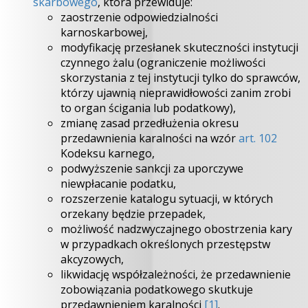
skarbowego
, która przewiduje:
zaostrzenie odpowiedzialności
karnoskarbowej,
modyfikację przesłanek skuteczności instytucji
czynnego żalu (ograniczenie możliwości
skorzystania z tej instytucji tylko do sprawców,
którzy ujawnią nieprawidłowości zanim zrobi
to organ ścigania lub podatkowy),
zmianę zasad przedłużenia okresu
przedawnienia karalności na wzór
art. 102
Kodeksu karnego,
podwyższenie sankcji za uporczywe
niewpłacanie podatku,
rozszerzenie katalogu sytuacji, w których
orzekany będzie przepadek,
możliwość nadzwyczajnego obostrzenia kary
w przypadkach określonych przestępstw
akcyzowych,
likwidację współzależności, że przedawnienie
zobowiązania podatkowego skutkuje
przedawnieniem karalności
[1]
.