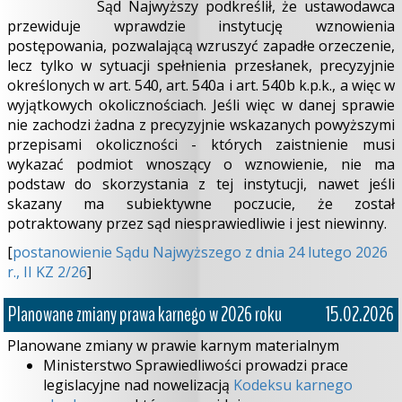
Sąd Najwyższy podkreślił, że ustawodawca
przewiduje wprawdzie instytucję wznowienia
postępowania, pozwalającą wzruszyć zapadłe orzeczenie,
lecz tylko w sytuacji spełnienia przesłanek, precyzyjnie
określonych w art. 540, art. 540a i art. 540b k.p.k., a więc w
wyjątkowych okolicznościach. Jeśli więc w danej sprawie
nie zachodzi żadna z precyzyjnie wskazanych powyższymi
przepisami okoliczności - których zaistnienie musi
wykazać podmiot wnoszący o wznowienie, nie ma
podstaw do skorzystania z tej instytucji, nawet jeśli
skazany ma subiektywne poczucie, że został
potraktowany przez sąd niesprawiedliwie i jest niewinny.
[
postanowienie Sądu Najwyższego z dnia 24 lutego 2026
r., II KZ 2/26
]
Planowane zmiany prawa karnego w 2026 roku
15.02.2026
Planowane zmiany w prawie karnym materialnym
Ministerstwo Sprawiedliwości prowadzi prace
legislacyjne nad nowelizacją
Kodeksu karnego