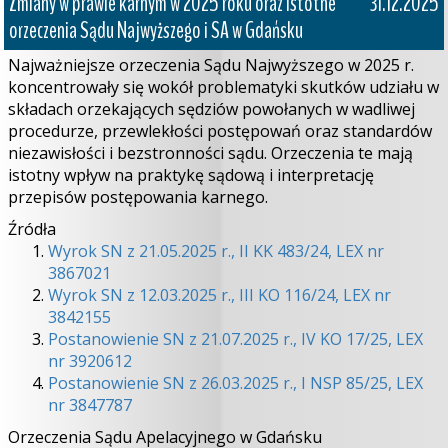
Zmiany w prawie karnym w 2025 roku oraz istotne
31.12.2025
orzeczenia Sądu Najwyższego i SA w Gdańsku
Najważniejsze orzeczenia Sądu Najwyższego w 2025 r.
koncentrowały się wokół problematyki skutków udziału w
składach orzekających sędziów powołanych w wadliwej
procedurze, przewlekłości postępowań oraz standardów
niezawisłości i bezstronności sądu. Orzeczenia te mają
istotny wpływ na praktykę sądową i interpretację
przepisów postępowania karnego.
Źródła
Wyrok SN z 21.05.2025 r., II KK 483/24, LEX nr
3867021
Wyrok SN z 12.03.2025 r., III KO 116/24, LEX nr
3842155
Postanowienie SN z 21.07.2025 r., IV KO 17/25, LEX
nr 3920612
Postanowienie SN z 26.03.2025 r., I NSP 85/25, LEX
nr 3847787
Orzeczenia Sądu Apelacyjnego w Gdańsku