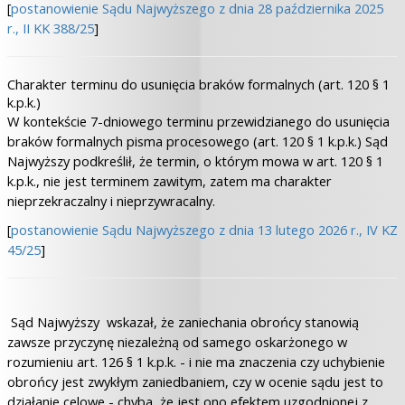
[
postanowienie Sądu Najwyższego z dnia 28 października 2025
r., II KK 388/25
]
Charakter terminu do usunięcia braków formalnych (art. 120 § 1
k.p.k.)
W kontekście 7-dniowego terminu przewidzianego do usunięcia
braków formalnych pisma procesowego (art. 120 § 1 k.p.k.) Sąd
Najwyższy podkreślił, że termin, o którym mowa w art. 120 § 1
k.p.k., nie jest terminem zawitym, zatem ma charakter
nieprzekraczalny i nieprzywracalny.
[
postanowienie Sądu Najwyższego z dnia 13 lutego 2026 r., IV KZ
45/25
]
Sąd Najwyższy wskazał, że zaniechania obrońcy stanowią
zawsze przyczynę niezależną od samego oskarżonego w
rozumieniu art. 126 § 1 k.p.k. - i nie ma znaczenia czy uchybienie
obrońcy jest zwykłym zaniedbaniem, czy w ocenie sądu jest to
działanie celowe - chyba, że jest ono efektem uzgodnionej z