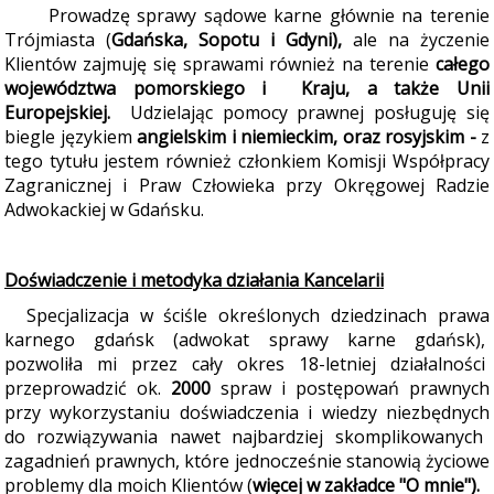
Prowadzę sprawy sądowe karne głównie na terenie
Trójmiasta (
Gdańska, Sopotu i Gdyni)
,
ale na życzenie
Klientów zajmuję się sprawami również na terenie
całego
województwa pomorskiego i Kraju, a także
Unii
Europejskiej.
Udzielając pomocy prawnej posługuję się
biegle językiem
angielskim i
niemieckim, oraz rosyjskim
-
z
tego tytułu jestem również członkiem Komisji Współpracy
Zagranicznej i Praw Człowieka przy Okręgowej Radzie
Adwokackiej w Gdańsku.
Doświadczenie i metodyka działania Kancelarii
Specjalizacja w ściśle określonych dziedzinach prawa
karnego gdańsk (adwokat sprawy karne gdańsk),
pozwoliła mi przez cały okres 18-letniej działalności
przeprowadzić ok.
2000
spraw i postępowań prawnych
przy wykorzystaniu doświadczenia i wiedzy niezbędnych
do rozwiązywania nawet najbardziej skomplikowanych
zagadnień prawnych, które jednocześnie stanowią ży
ciowe
problemy dla moich Klientów
(
więcej w zakładce "O mnie")
.