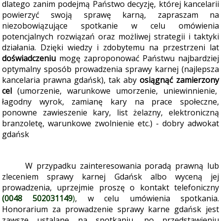
dlatego zanim podejmą Państwo decyzję, której kancelarii
powierzyć swoją sprawę karną, zapraszam na
niezobowiązujące spotkanie w celu omówienia
potencjalnych rozwiązań oraz możliwej strategii i taktyki
działania.
Dzięki wiedzy i zdobytemu na przestrzeni lat
doświadczeniu
mogę zaproponować Państwu najbardziej
optymalny sposób prowadzenia sprawy karnej (najlepsza
kancelaria prawna gdańsk), tak aby
osiągnąć zamierzony
cel
(umorzenie, warunkowe umorzenie, uniewinnienie,
łagodny wyrok, zamianę kary na prace społeczne,
ponowne zawieszenie kary, list żelazny, elektroniczną
branzoletę, warunkowe zwolnienie etc.) - dobry adwokat
gdańsk
W przypadku zainteresowania poradą prawną lub
zleceniem sprawy karnej Gdańsk albo wyceną jej
prowadzenia, uprzejmie proszę o kontakt telefoniczny
(0048 502031149
)
, w celu umówienia spotkania
.
Honorarium za prowadzenie sprawy karne gdańsk jest
zawsze ustalane na spotkaniu, po przedstawieniu