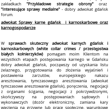
zakładkach
"Przykładowe strategie obrony"
oraz
"Interesujące sprawy medialne"
- dobry adwokat gdańsk
forum.
adwokat Sprawy karne gdańsk i karnoskarbowe oraz
karnogospodarcze
W
sprawach skuteczny adwokat karnych gdańsk i
karn
oskarbowych (white collar crimes / przestępstwa
białych kołnierzyków)
pomagam moim Klientom na
wszystkich etapach postępowania karnego w Gdańsku
dobry adwokat gdańsk, począwszy od uzyskania listu
żelaznego, przygotowania do złożenia wyjaśnień i
postawienia zarzutów, europejskiego nakazu
aresztowania, tymczasowego aresztowania (adwokat
tymczasowe aresztowanie gdańsk), poręczenia, negocjacji
z organami ścigania, negocjacji z pokrzywdzonymi,
skończywszy na postępowaniach sądowych i
wykonawczych (dozór elektroniczny, zamiana kary
więzienia na grzywnę lub prace społeczne, warunkowe