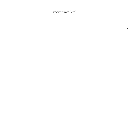
specprawnik.pl
.