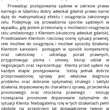
Prowadz
ąc postępowania sądowe w zakresie prawa
karnego w Gdańsku dobry adwokat gdańsk prawo karne
dążę do maksymalizacji efektu i osiągnięcia założonego
celu. Podejmuję się prowadzenia sporów sądowych w
wypadku, gdy jestem przekonany o możliwości osiągnięcia
celu umówionego z Klientem (skuteczny adwokat gdańsk).
Przedstawiam Klientom rzeczową ocenę sytuacji prawnej,
cele możliwe do osiągnięcia i możliwe sposoby działania.
Klientom kancelarii pomagam w sposób kompetentny
oraz całościowy – udzielając porad prawnych,
przygotowując pisma i umowy, biorąc udział w
negocjacjach oraz reprezentując Klienta przed sądem na
każdym etapie postępowania. Istotą jednak dobrze
przeprowadzonej sprawy jest właściwa diagnoza
problemu oraz dobranie optymalnej strategii i taktyki
działania, dopasowanej do charakteru sprawy, przeciwnika
procesowego oraz otoczenia prawnego - stosuję
rozwiązania procesowe dopasowane optymalnie do
sytuacji Klienta. Niebagatelną rolę w tych działaniach pełni
zdobyte na przestrzeni lat doświadczenie (więcej w