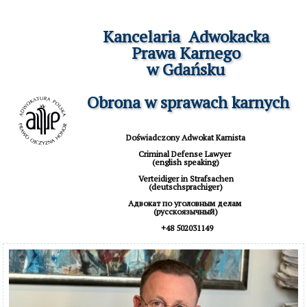
Kancelaria  Adwokacka

Prawa Karnego

w Gdańsku

 Obrona w sprawach karnych
Doświadczony Adwokat Karnista

Criminal Defense Lawyer 

(english speaking)

 Verteidiger in Strafsachen 

(deutschsprachiger)

Aдвокат по уголовным делам 

(русскоязычный)

 +48 502031149