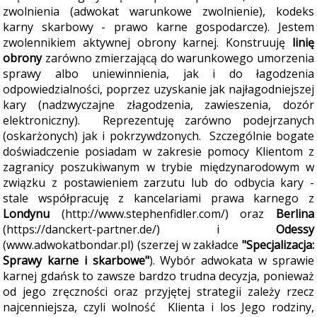
zwolnienia (adwokat warunkowe zwolnienie), kodeks
karny skarbowy - prawo karne gospodarcze). Jestem
zwolennikiem aktywnej obrony karnej. Konstruuję
linię
obrony
zarówno zmierzającą do warunkowego umorzenia
sprawy albo uniewinnienia, jak i do łagodzenia
odpowiedzialności, poprzez uzyskanie jak najłagodniejszej
kary (nadzwyczajne złagodzenia, zawieszenia, dozór
elektroniczny). Reprezentuję zarówno podejrzanych
(oskarżonych) jak i pokrzywdzonych. Szczególnie bogate
doświadczenie posiadam w zakresie pomocy Klientom z
zagranicy poszukiwanym w trybie międzynarodowym w
związku z postawieniem zarzutu lub do odbycia kary -
stale współpracuję z kancelariami prawa karnego z
Londynu
(http://www.stephenfidler.com/) oraz
Berlina
(https://danckert-partner.de/) i
Odessy
(www.adwokatbondar.pl) (szerzej w zakładce
"Specjalizacja:
Sprawy karne i skarbowe"
). Wybór adwokata w sprawie
karnej gdańsk to zawsze bardzo trudna decyzja, ponieważ
od jego zręczności oraz przyjętej strategii zależy rzecz
najcenniejsza, czyli wolność Klienta i los Jego rodziny,