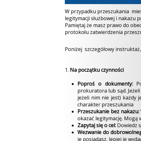
W przypadku przeszukania miesz
legitymacji służbowej i nakazu 
Pamiętaj że masz prawo do obec
protokołu zatwierdzenia przeszu
Poniżej szczegółowy instruktaż
1.
Na początku czynności
Poproś o dokumenty:
Po
prokuratora lub sąd. Jeżel
jeżeli nim nie jest) każd
charakter przeszukania
Przeszukanie bez nakazu:
okazać legitymację. Mogą 
Zapytaj się o cel:
Dowiedz s
Wezwanie do dobrowolneg
je posiadasz, lepiej je wyd