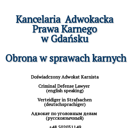
Kancelaria  Adwokacka

Prawa Karnego

w Gdańsku

 Obrona w sprawach karnych
Doświadczony Adwokat Karnista

Criminal Defense Lawyer 

(english speaking)

 Verteidiger in Strafsachen 

(deutschsprachiger)

Aдвокат по уголовным делам 

(русскоязычный)

 +48 502031149