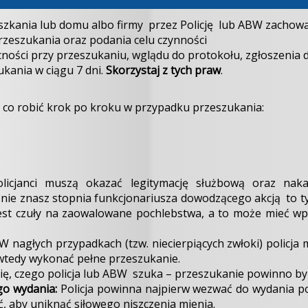
kania lub domu albo firmy przez Policję lub ABW zachowa
przeszukania oraz podania celu czynności
ności przy przeszukaniu, wglądu do protokołu, zgłoszenia 
kania w ciągu 7 dni.
Skorzystaj z tych praw
.
, co robić krok po kroku w przypadku przeszukania:
licjanci muszą okazać legitymację służbową oraz nak
i nie znasz stopnia funkcjonariusza dowodzącego akcją to 
y jest czuły na zaowalowane pochlebstwa, a to może mieć wp
W nagłych przypadkach (tzw. niecierpiących zwłoki) policja
wtedy wykonać pełne przeszukanie.
ię, czego policja lub ABW szuka – przeszukanie powinno b
o wydania:
Policja powinna najpierw wezwać do wydania po
ać, aby uniknąć siłowego niszczenia mienia.