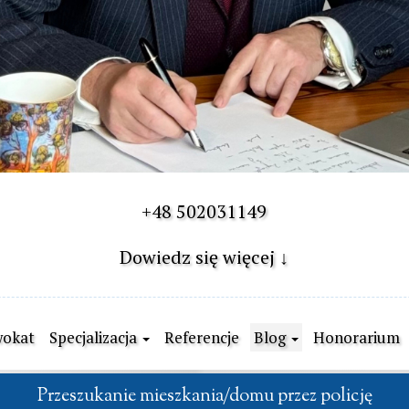
+48 502031149

Dowiedz się więcej ↓
okat
Specjalizacja
Referencje
Blog
Honorarium
Przeszukanie mieszkania/domu przez policję