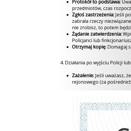
Protokół to podstawa:
Uważ
przedmiotów, czas rozpocz
Zgłoś zastrzeżenia:
Jeśli p
zabrała rzeczy niezwiązane
nie zrobisz, to potem będz
Żądanie zatwierdzenia:
Wpis
Policjanci lub finkcjonariu
Otrzymaj kopię:
Domagaj si
4. Działania po wyjściu Policji l
Zażalenie:
Jeśli uważasz, ż
rejonowego (za pośrednictw