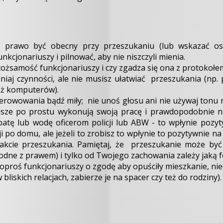
prawo być obecny przy przeszukaniu (lub wskazać oso
cjonariuszy i pilnować, aby nie niszczyli mienia.
ożsamość funkcjonariuszy i czy zgadza się ona z protokołe
niaj czynności, ale nie musisz ułatwiać przeszukania (np
też komputerów).
owowania bądź miły; nie unoś głosu ani nie używaj tonu r
iusze po prostu wykonują swoją pracę i prawdopodobnie ni
tę lub wodę oficerom policji lub ABW - to wpłynie pozyt
i po domu, ale jeżeli to zrobisz to wpłynie to pozytywnie n
akcie przeszukania. Pamiętaj, że przeszukanie może by
odne z prawem) i tylko od Twojego zachowania zależy jaką f
 poproś funkcjonariuszy o zgodę aby opuściły mieszkanie, n
 w bliskich relacjach, zabierze je na spacer czy też do rodziny)