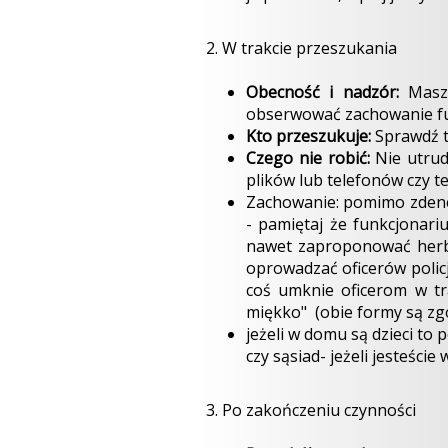
2. W trakcie przeszukania
Obecność i nadzór:
Masz 
obserwować zachowanie funk
Kto przeszukuje:
Sprawdź t
Czego nie robić:
Nie utrud
plików lub telefonów czy 
Zachowanie: pomimo zdener
- pamiętaj że funkcjonar
nawet zaproponować herba
oprowadzać oficerów policj
coś umknie oficerom w tr
miękko" (obie formy są zg
jeżeli w domu są dzieci to
czy sąsiad- jeżeli jesteście
3. Po zakończeniu czynności