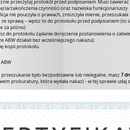
nie przeczytaj protokół przed podpisaniem. Musi zawierać
ęcia/zakończenia czynności oraz nazwiska funkcjonariuszy
olicja nie pouczyła o prawach, zniszczyła mienie, przeszukała 
 ze sprawą – wpisz to do protokołu przed podpisaniem (to 
ie za późno)
z do protokołu żądanie doręczenia postanowienia o zatwie
sze ABW działali bez wcześniejszego nakazu).
ę kopii protokołu.
ub ABW
e przeszukanie było bezpodstawne lub nielegalne, masz
7 dn
em prokuratury, która wydała nakaz) - w tej sprawie udaj s