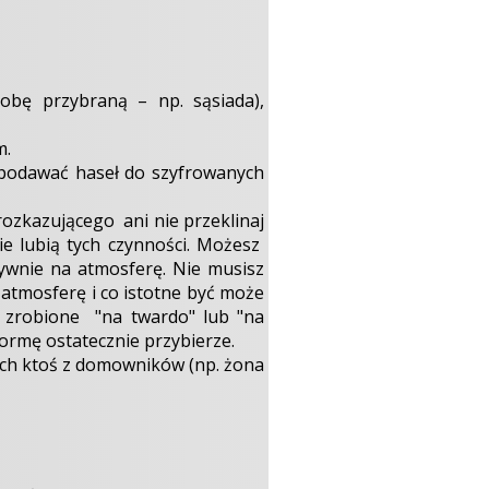
bę przybraną – np. sąsiada),
m.
. podawać haseł do szyfrowanych
ozkazującego ani nie przeklinaj
e lubią tych czynności. Możesz
ywnie na atmosferę. Nie musisz
a atmosferę i co istotne być może
ć zrobione "na twardo" lub "na
ormę ostatecznie przybierze.
iech ktoś z domowników (np. żona
.