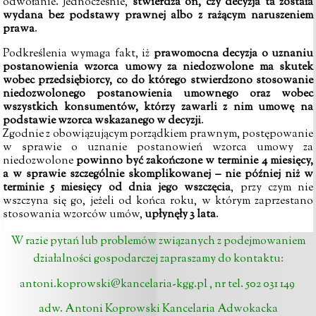
odwołanie. Jednocześnie,
stwierdza on, czy decyzja ta została
wydana bez podstawy prawnej albo z rażącym naruszeniem
prawa
.
Podkreślenia wymaga fakt, iż
prawomocna decyzja o uznaniu
postanowienia wzorca umowy za niedozwolone ma skutek
wobec przedsiębiorcy, co do którego stwierdzono stosowanie
niedozwolonego postanowienia umownego oraz wobec
wszystkich konsumentów, którzy zawarli z nim umowę na
podstawie wzorca wskazanego w decyzji
.
Zgodnie z obowiązującym porządkiem prawnym, postępowanie
w sprawie o uznanie postanowień wzorca umowy za
niedozwolone
powinno być zakończone w
terminie 4 miesięcy,
a w sprawie szczególnie skomplikowanej – nie później niż w
terminie 5 miesięcy od dnia jego wszczęcia
, przy czym nie
wszczyna się go, jeżeli od końca roku, w którym zaprzestano
stosowania wzorców umów,
upłynęły 3 lata
.
W razie pytań lub problemów związanych z podejmowaniem
działalności gospodarczej zapraszamy do kontaktu:
antoni.koprowski@kancelaria-kgg.pl
, nr tel. 502 031 149
adw. Antoni Koprowski Kancelaria Adwokacka