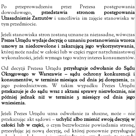
Po przeprowadzeniu przez Prezesa postępowania
dowodowego,
przedstawia stronom postępowania
Uzasadnienie Zarzutów
i umożliwia im zajęcie stanowiska w
tym przedmiocie.
Jeżeli stanowiska stron zostaną uznane za niezasadne, wówczas
Prezes Urzędu wydaje decyzję o uznaniu postanowienia wzorca
umowy za niedozwolone i zakazującą jego wykorzystywania
,
której może nadać w całości lub w części rygor natychmiastowej
wykonalności, jeżeli wymaga tego ważny interes konsumentów.
Od decyzji Prezesa Urzędu
przysługuje odwołanie do Sądu
Okręgowego w Warszawie – sądu ochrony konkurencji i
konsumentów, w terminie miesiąca od dnia jej doręczenia
, za
jego pośrednictwem. W takim wypadku Prezes Urzędu
przekazuje je do sądu wraz z aktami sprawy niezwłocznie, nie
później jednak niż w terminie 3 miesięcy od dnia jego
wniesienia
.
Jeżeli Prezes Urzędu uzna odwołanie za słuszne, może – nie
przekazując akt sądowi –
uchylić albo zmienić swoją decyzję w
całości lub w części
, o czym bezzwłocznie powiadamia stronę,
przesyłając jej nową decyzję, od której ponownie przysługuje