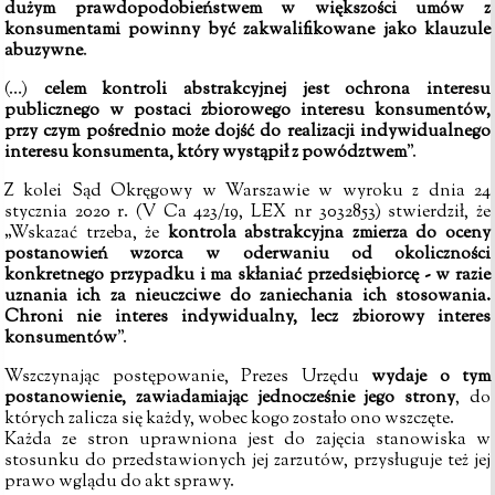
dużym prawdopodobieństwem w większości umów z
konsumentami powinny być zakwalifikowane jako klauzule
abuzywne
.
(…)
celem kontroli abstrakcyjnej jest ochrona interesu
publicznego w postaci zbiorowego interesu konsumentów,
przy czym pośrednio może dojść do realizacji indywidualnego
interesu konsumenta, który wystąpił z powództwem
”.
Z kolei Sąd Okręgowy w Warszawie w wyroku z dnia 24
stycznia 2020 r. (V Ca 423/19, LEX nr 3032853) stwierdził, że
„Wskazać trzeba, że
kontrola abstrakcyjna zmierza do oceny
postanowień wzorca w oderwaniu od okoliczności
konkretnego przypadku i ma skłaniać przedsiębiorcę - w razie
uznania ich za nieuczciwe do zaniechania ich stosowania.
Chroni nie interes indywidualny, lecz zbiorowy interes
konsumentów
”.
Wszczynając postępowanie, Prezes Urzędu
wydaje o tym
postanowienie, zawiadamiając jednocześnie jego strony
, do
których zalicza się każdy, wobec kogo zostało ono wszczęte.
Każda ze stron uprawniona jest do zajęcia stanowiska w
stosunku do przedstawionych jej zarzutów, przysługuje też jej
prawo wglądu do akt sprawy.