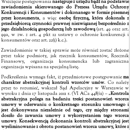
Wszczęcie postępowania
następuje z urzędu bądź na podstawie
zawiadomienia skierowanego do Prezesa Urzędu Ochrony
Konkurencji i Konsumentów i dokonanego w formie pisemnej
przez konsumenta
, a więc
osobę fizyczną, która dokonała z
przedsiębiorcą czynności prawnej niezwiązanej bezpośrednio z
jego działalnością gospodarczą lub zawodową
(art. 49 oraz art.
99a, w zw. z art. 4 pkt 12 ustawy o ochronie konkurencji i
konsumentów
oraz art. 22(1) k.c.).
Zawiadomienie w takiej sprawie może również zostać złożone
przez takie podmioty, jak rzecznik konsumentów, Rzecznik
Finansowy, organizacja konsumencka lub zagraniczna
organizacja wpisana na specjalną listę.
Podkreślenia wymaga fakt, iż przedmiotowe postępowanie
ma
charakter abstrakcyjnej kontroli wzorców umów
. Co należy
przez to rozumieć, wskazał Sąd Apelacyjny w Warszawie w
wyroku z dnia 17 listopada 2011 r.
(
VI ACa 448/11) – „
Kontrola
abstrakcyjna polega na badaniu treści postanowień wzorca
umowy w oderwaniu o konkretnego stosunku umownego i
jest dokonywana niezależnie od tego, czy między stronami
doszło do zawarcia umowy z wykorzystaniem tego wzorca
umowy
.
Konsekwencją dokonania kontroli abstrakcyjnej jest
wyeliminowanie z obrotu postanowień wzorca umowy, które z