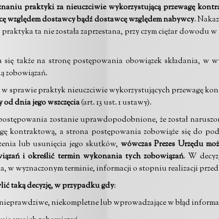
znaniu praktyki za nieuczciwie wykorzystującą przewagę kontra
ywcę względem dostawcy bądź dostawcę względem nabywcy
. Nakaz
a, praktyka ta nie została zaprzestana, przy czym ciężar dowodu 
a się także na stronę postępowania obowiązek składania, w wy
ią zobowiązań.
ie w sprawie praktyk nieuczciwie wykorzystujących przewagę ko
cy od dnia jego wszczęcia
(art. 13 ust. 1 ustawy).
ku postępowania zostanie uprawdopodobnione, że został narusz
gę kontraktową, a strona postępowania zobowiąże się do podj
zenia lub usunięcia jego skutków,
wówczas Prezes Urzędu może
iązań i określić termin wykonania tych zobowiązań
. W decyzj
, w wyznaczonym terminie, informacji o stopniu realizacji prz
lić taką decyzję, w przypadku gdy
:
o nieprawdziwe, niekompletne lub wprowadzające w błąd informa