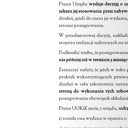
Prezes Urzędu
wydaje decyzję o u
zakazu jej stosowania przez nab
działań, jeżeli do czasu jej wydani
stronie postępowania.
W przedmiotowej decyzji, nakład
stopniu realizacji nałożonych na n
Podkreślić trzeba, że postępowan
nie później niż w terminie 5 miesię
Zaznaczyć należy, że jeżeli w to
praktyk wykorzystujących przewa
działań w celu zakończenia narus
stronę do wykonania tych zobow
postępowania obowiązek składania
Prezes UOKiK może, z urzędu,
uchy
1) została ona wydana w oparciu 