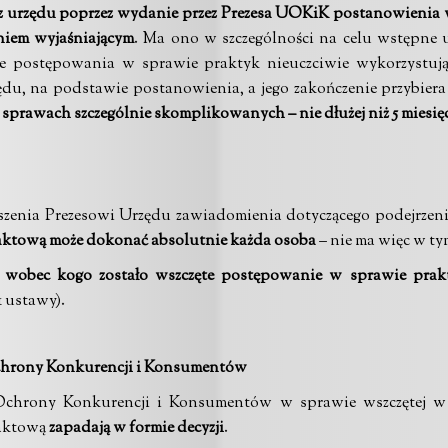
 z urzędu poprzez wydanie przez Prezesa UOKiK postanowienia
iem wyjaśniającym
. Ma ono w szczególności na celu wstępne u
ie postępowania w sprawie praktyk nieuczciwie wykorzystuj
zędu, na podstawie postanowienia, a jego zakończenie przybiera
 w sprawach szczególnie skomplikowanych – nie dłużej niż 5 miesię
oszenia Prezesowi Urzędu zawiadomienia dotyczącego podejrzen
aktową może dokonać absolutnie każda osoba
– nie ma więc w ty
, wobec kogo zostało wszczęte postępowanie w sprawie prak
 1 ustawy).
Ochrony Konkurencji i Konsumentów
 Ochrony Konkurencji i Konsumentów w sprawie wszczętej w 
raktową
zapadają w formie decyzji
.