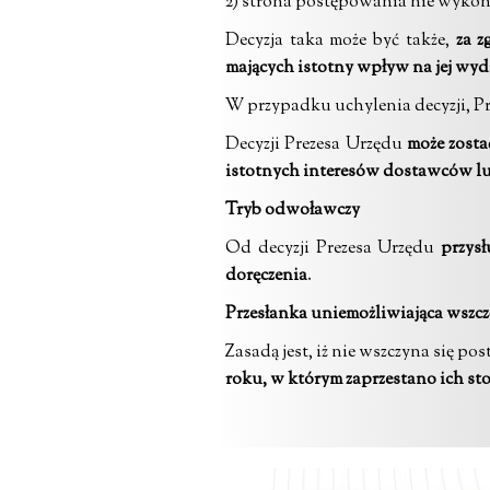
2) strona postępowania nie wykon
Decyzja taka może być także,
za z
mających istotny wpływ na jej wyd
W przypadku uchylenia decyzji, P
Decyzji Prezesa Urzędu
może zosta
istotnych interesów dostawców 
Tryb odwoławczy
Od decyzji Prezesa Urzędu
przys
doręczenia
.
Przesłanka uniemożliwiająca wszc
Zasadą jest, iż nie wszczyna się 
roku, w którym zaprzestano ich sto