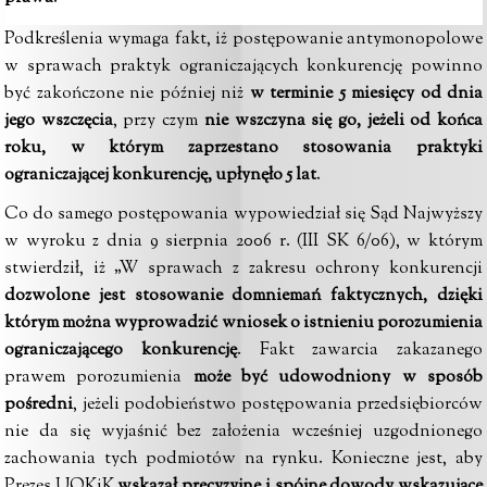
Podkreślenia wymaga fakt, iż postępowanie antymonopolowe
w sprawach praktyk ograniczających konkurencję powinno
być zakończone nie później niż
w terminie 5 miesięcy od dnia
jego wszczęcia
, przy czym
nie wszczyna się go, jeżeli od końca
roku, w którym zaprzestano stosowania praktyki
ograniczającej konkurencję,
upłynęło 5 lat
.
Co do samego postępowania wypowiedział się Sąd Najwyższy
w wyroku z dnia 9 sierpnia 2006 r. (III SK 6/06), w którym
stwierdził, iż „W sprawach z zakresu ochrony konkurencji
dozwolone jest stosowanie domniemań faktycznych, dzięki
którym można wyprowadzić wniosek o istnieniu porozumienia
ograniczającego konkurencję
. Fakt zawarcia zakazanego
prawem porozumienia
może być udowodniony w sposób
pośredni
, jeżeli podobieństwo postępowania przedsiębiorców
nie da się wyjaśnić bez założenia wcześniej uzgodnionego
zachowania tych podmiotów na rynku. Konieczne jest, aby
Prezes UOKiK
wskazał precyzyjne i spójne dowody wskazujące