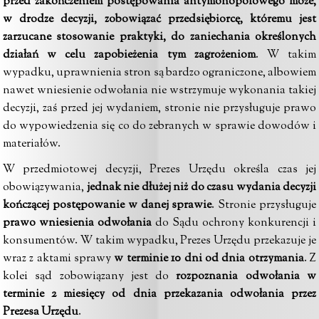
przed zakończeniem postępowania antymonopolowego może,
w drodze decyzji, zobowiązać przedsiębiorcę, któremu jest
zarzucane stosowanie praktyki, do zaniechania określonych
działań w celu zapobieżenia tym zagrożeniom
. W takim
wypadku, uprawnienia stron są bardzo ograniczone, albowiem
nawet wniesienie odwołania nie wstrzymuje wykonania takiej
decyzji, zaś przed jej wydaniem, stronie nie przysługuje prawo
do wypowiedzenia się co do zebranych w sprawie dowodów i
materiałów.
W przedmiotowej decyzji, Prezes Urzędu określa czas jej
obowiązywania,
jednak nie dłużej niż do czasu wydania decyzji
kończącej postępowanie w danej sprawie
. Stronie przysługuje
prawo wniesienia odwołania
do Sądu ochrony konkurencji i
konsumentów. W takim wypadku, Prezes Urzędu przekazuje je
wraz z aktami sprawy
w terminie 10 dni od dnia otrzymania
. Z
kolei sąd zobowiązany jest do
rozpoznania odwołania w
terminie 2 miesięcy od dnia przekazania odwołania przez
Prezesa Urzędu
.