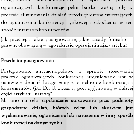
Postępowanie
antymonopolowe w sprawach praktyk
ograniczających konkurencję pełni bardzo ważną rolę w
procesie eliminowania działań przedsiębiorców zmierzających
do ograniczenia konkurencji rynkowej i szkodzenia w ten
sposób interesom konsumentów.
Jak przebiega takie postępowanie, jakie zasady formalno –
prawne obowiązują w jego zakresie, opisuje niniejszy artykuł.
Przedmiot postępowania
Postępowanie antymonopolowe w sprawie stosowania
praktyk ograniczających konkurencję uregulowane jest w
ustawie z dnia 16 lutego 2007 r. o ochronie konkurencji i
konsumentów
(j.t.
. Dz. U. z 2021 r., poz. 275), zwaną w dalszej
części artykułu „ustawą”.
Ma ono na celu
zapobieżenie stosowaniu przez podmioty
gospodarcze działań, których celem lub skutkiem jest
wyeliminowanie, ograniczenie lub naruszenie w inny sposób
konkurencji na danym rynku
.