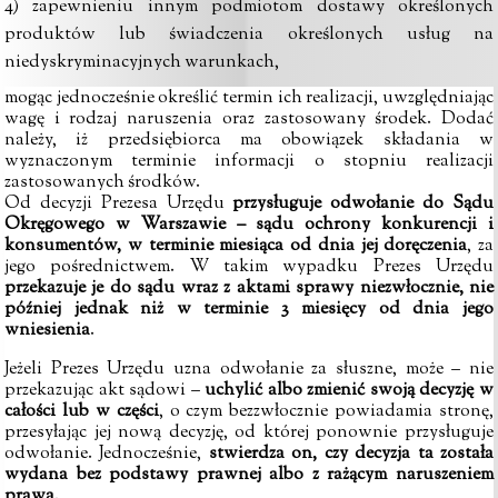
4) zapewnieniu innym podmiotom dostawy określonych
produktów lub świadczenia określonych usług na
niedyskryminacyjnych warunkach,
mogąc jednocześnie określić termin ich realizacji, uwzględniając
wagę i rodzaj naruszenia oraz zastosowany środek. Dodać
należy, iż przedsiębiorca ma obowiązek składania w
wyznaczonym terminie informacji o stopniu realizacji
zastosowanych środków.
Od decyzji Prezesa Urzędu
przysługuje odwołanie do Sądu
Okręgowego w Warszawie – sądu ochrony konkurencji i
konsumentów, w terminie miesiąca od dnia jej doręczenia
, za
jego pośrednictwem. W takim wypadku Prezes Urzędu
przekazuje je do sądu wraz z aktami sprawy niezwłocznie, nie
później jednak niż w terminie 3 miesięcy od dnia jego
wniesienia
.
Jeżeli Prezes Urzędu uzna odwołanie za słuszne, może – nie
przekazując akt sądowi –
uchylić albo zmienić swoją decyzję w
całości lub w części
, o czym bezzwłocznie powiadamia stronę,
przesyłając jej nową decyzję, od której ponownie przysługuje
odwołanie. Jednocześnie,
stwierdza on, czy decyzja ta została
wydana bez podstawy prawnej albo z rażącym naruszeniem
prawa
.