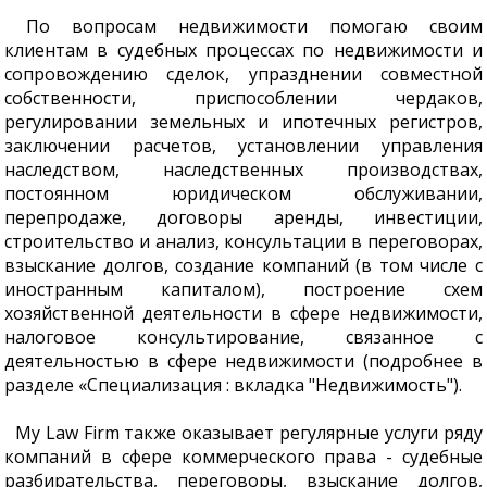
По вопросам недвижимости помогаю своим
клиентам в судебных процессах по недвижимости и
сопровождению сделок, упразднении совместной
собственности, приспособлении чердаков,
регулировании земельных и ипотечных регистров,
заключении расчетов, установлении управления
наследством, наследственных производствах,
постоянном юридическом обслуживании,
перепродаже, договоры аренды, инвестиции,
строительство и анализ, консультации в переговорах,
взыскание долгов, создание компаний (в том числе с
иностранным капиталом), построение схем
хозяйственной деятельности в сфере недвижимости,
налоговое консультирование, связанное с
деятельностью в сфере недвижимости (подробнее в
разделе «Специализация : вкладка "Недвижимость").
My Law Firm также оказывает регулярные услуги ряду
компаний в сфере коммерческого права - судебные
разбирательства, переговоры, взыскание долгов,