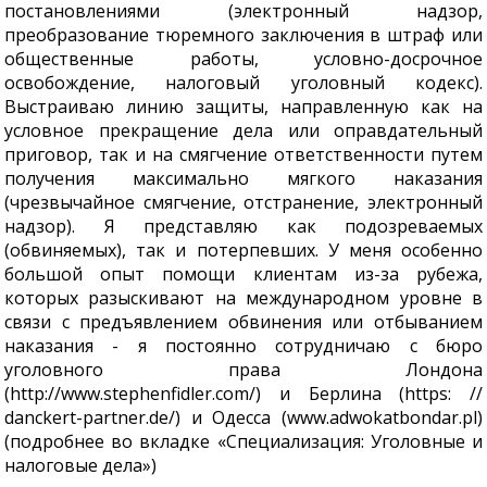
постановлениями (электронный надзор,
преобразование тюремного заключения в штраф или
общественные работы, условно-досрочное
освобождение, налоговый уголовный кодекс).
Выстраиваю линию защиты, направленную как на
условное прекращение дела или оправдательный
приговор, так и на смягчение ответственности путем
получения максимально мягкого наказания
(чрезвычайное смягчение, отстранение, электронный
надзор). Я представляю как подозреваемых
(обвиняемых), так и потерпевших. У меня особенно
большой опыт помощи клиентам из-за рубежа,
которых разыскивают на международном уровне в
связи с предъявлением обвинения или отбыванием
наказания - я постоянно сотрудничаю с бюро
уголовного права Лондона
(http://www.stephenfidler.com/) и Берлина (https: //
danckert-partner.de/) и Одесса (www.adwokatbondar.pl)
(подробнее во вкладке «Специализация: Уголовные и
налоговые дела»)