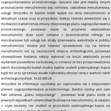
zagospodarowania przestrzennego. Opisane tam jest między innymi
przeznaczenie nieruchomości (np. rolnictwo, zabudowa mieszkaniowa,
usługi). Wszystko to będzie miało wpływ na cenę nieruchomości w
aktualnym czasie oraz w przyszłości. Należy również dowiedzieć się o
możliwości (zamierzenia) zmiany miejscowego planu zagospodarowania
przestrzennego, ponieważ może to przynieść właścicielowi
nieruchomości duże zyski (zmiana z przeznaczenia rolnego na
mieszkaniowe lub usługi) lub straty (planowana autostrada w pobliżu
nieruchomości). Istotne jest również sprawdzenie czy na terenie
nieruchomości nie są zaznaczone miejsca archeologiczne, ponieważ
obowiązkowe badania należy wykonać na koszt właściciela przed
wydaniem pozwolenia na budowę, co oznacza że bez przeprowadzenia
takich (kosztowych) badań trudno będzie znaleźć potencjalnego kupca
bądź też przy sprzedaży działki należałoby obniżyć cenę o wartość robót
archeologicznych(ok. 10-20 000 zł)
Wszystkie te informacja uzyskamy po zapoznaniu się z miejscowym
planem zagospodarowania przestrzennego. Bardzo istotny jest sam
fakt istnienia „planu miejscowego” , ponieważ brak planu może w
pewnych wypadkach uniemożliwić budowę na nieruchomości, w związku
z czym możemy nie znaleźć w przyszłości potencjalnego kupca na