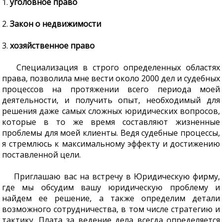
1.
уголовное право
2.
Закон о недвижимости
3.
хозяйственное право
Специализация в строго определенных областях
права, позволила мне вести около 2000 дел и судебных
процессов на протяжении всего периода моей
деятельности, и получить опыт, необходимый для
решения даже самых сложных юридических вопросов,
которые в то же время составляют жизненные
проблемы для моей клиенты. Ведя судебные процессы,
я стремлюсь к максимальному эффекту и достижению
поставленной цели.
Приглашаю вас на встречу в Юридическую фирму,
где мы обсудим вашу юридическую проблему и
найдем ее решение, а также определим детали
возможного сотрудничества, в том числе стратегию и
тактику. Плата за ведение дела всегда определяется