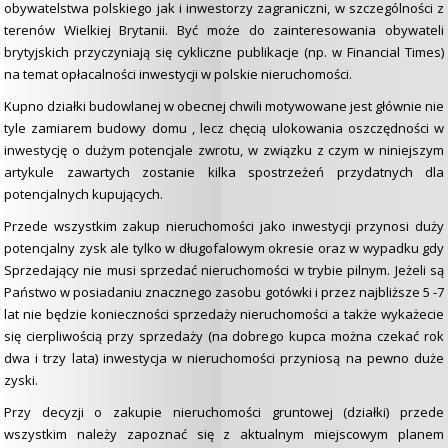
obywatelstwa polskiego jak i inwestorzy zagraniczni, w szczególności z
terenów Wielkiej Brytanii. Być może do zainteresowania obywateli
brytyjskich przyczyniają się cykliczne publikacje (np. w Financial Times)
na temat opłacalności inwestycji w polskie nieruchomości.
Kupno działki budowlanej w obecnej chwili motywowane jest głównie nie
tyle zamiarem budowy domu , lecz chęcią ulokowania oszczędności w
inwestycję o dużym potencjale zwrotu, w związku z czym w niniejszym
artykule zawartych zostanie kilka spostrzeżeń przydatnych dla
potencjalnych kupujących.
Przede wszystkim zakup nieruchomości jako inwestycji przynosi duży
potencjalny zysk ale tylko w długofalowym okresie oraz w wypadku gdy
Sprzedający nie musi sprzedać nieruchomości w trybie pilnym. Jeżeli są
Państwo w posiadaniu znacznego zasobu gotówki i przez najbliższe 5 -7
lat nie będzie konieczności sprzedaży nieruchomości a także wykażecie
się cierpliwością przy sprzedaży (na dobrego kupca można czekać rok
dwa i trzy lata) inwestycja w nieruchomości przyniosą na pewno duże
zyski.
Przy decyzji o zakupie nieruchomości gruntowej (działki) przede
wszystkim należy zapoznać się z aktualnym miejscowym planem