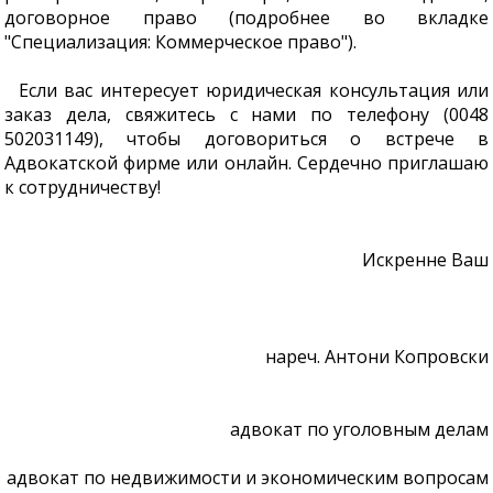
договорное право (подробнее во вкладке
"Специализация: Коммерческое право").
Если вас интересует юридическая консультация или
заказ дела, свяжитесь с нами по телефону (0048
502031149), чтобы договориться о встрече в
Адвокатской фирме или онлайн. Сердечно приглашаю
к сотрудничеству!
Искренне Ваш
нареч. Антони Копровски
адвокат по уголовным делам
адвокат по недвижимости и экономическим вопросам