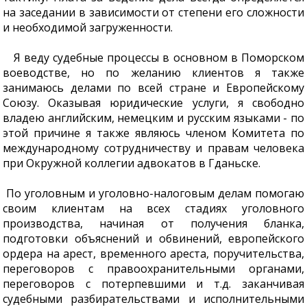
на заседании в зависимости от степени его сложности
и необходимой загруженности.
Я веду судебные процессы в основном в Поморском
воеводстве, но по желанию клиентов я также
занимаюсь делами по всей стране и Европейскому
Союзу. Оказывая юридические услуги, я свободно
владею английским, немецким и русским языками - по
этой причине я также являюсь членом Комитета по
международному сотрудничеству и правам человека
при Окружной коллегии адвокатов в Гданьске.
По уголовным и уголовно-налоговым делам помогаю
своим клиентам на всех стадиях уголовного
производства, начиная от получения бланка,
подготовки объяснений и обвинений, европейского
ордера на арест, временного ареста, поручительства,
переговоров с правоохранительными органами,
переговоров с потерпевшими и т.д. заканчивая
судебными разбирательствами и исполнительными