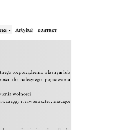
тья
Artykuł
контакт
ystnego rozporządzenia własnym lub
ności do należytego pojmowania
wienia wolności
rwca 1997 r. zawiera cztery znaczące