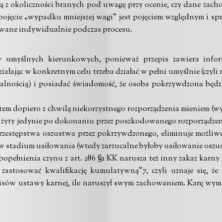
ną z okoliczności branych pod uwagę przy ocenie, czy dane zac
pojęcie „wypadku mniejszej wagi” jest pojęciem względnym i sp
wane indywidualnie podczas procesu.
 umyślnych kierunkowych, ponieważ przepis zawiera inform
iałając w konkretnym celu trzeba działać w pełni umyślnie (czyli
ualnością) i posiadać świadomość, że osoba pokrzywdzona będzi
m dopiero z chwilą niekorzystnego rozporządzenia mieniem (wyr. 
ć użyty jedynie po dokonaniu przez poszkodowanego rozporządzen
przestępstwa oszustwa przez pokrzywdzonego, eliminuje możliwo
 w stadium usiłowania (wtedy zarzucalne byłoby usiłowanie oszu
 popełnienia czynu z art. 286 §1 KK narusza też inny zakaz karn
y zastosować kwalifikację kumulatywną”7, czyli uznaje się, że
isów ustawy karnej, ile naruszył swym zachowaniem. Karę wymi