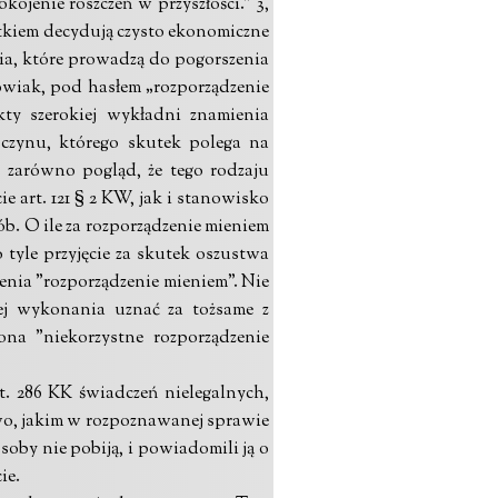
jenie roszczeń w przyszłości.” 3,
jątkiem decydują czysto ekonomiczne
nia, które prowadzą do pogorszenia
owiak, pod hasłem „rozporządzenie
kty szerokiej wykładni znamienia
 czynu, którego skutek polega na
 zarówno pogląd, że tego rodzaju
e art. 121 § 2 KW, jak i stanowisko
ób. O ile za rozporządzenie mieniem
tyle przyjęcie za skutek oszustwa
ienia "rozporządzenie mieniem". Nie
ej wykonania uznać za tożsame z
na "niekorzystne rozporządzenie
 286 KK świadczeń nielegalnych,
rawo, jakim w rozpoznawanej sprawie
osoby nie pobiją, i powiadomili ją o
ie.