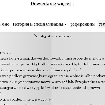
Dowiedz się więcej ↓
 мне
История и специализация
референции
ста
Przestępstwo oszustwa
prawnym
ęgnięcia korzyści majątkowej doprowadza inną osobę do niekorz
wadzenia jej w błąd albo wyzyskania błędu lub niezdol
karze pozbawienia wolności od 6 miesiścy do lat 8.
rawca podlega grzywnie,karze ograniczenia wolności albo pozba
wo jakim jest oszustwo mowa w art. 286 k.k. Przepis z dnia 6 cze
rzestępstwo na dwa typy, który określa się zależnie od sprawy:
);
tj. wypadek mniejszej wagi (§3).