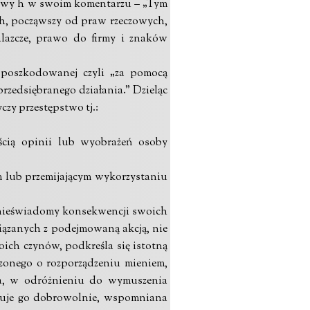
kowy h w swoim komentarzu – „Tym
ch, począwszy od praw rzeczowych,
lazcze, prawo do firmy i znaków
 poszkodowanej czyli „za pomocą
zedsiębranego działania.” Dzieląc
czy przestępstwo tj.:
ością opinii lub wyobrażeń osoby
m lub przemijającym wykorzystaniu
 nieświadomy konsekwencji swoich
iązanych z podejmowaną akcją, nie
ch czynów, podkreśla się istotną
zonego o rozporządzeniu mieniem,
ia, w odróżnieniu do wymuszenia
nuje go dobrowolnie, wspomniana