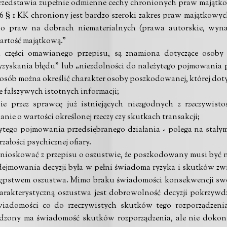
i przedstawia zupełnie odmienne cechy chronionych praw mająt
86 § 1 KK chroniony jest bardzo szeroki zakres praw majątkowy
do praw na dobrach niematerialnych (prawa autorskie, wyna
wartość majątkową.”
ch części omawianego przepisu, są znamiona dotyczące osoby
zyskania błędu” lub „niezdolności do należytego pojmowania pr
posób można określić charakter osoby poszkodowanej, której doty
fałszywych istotnych informacji;
e przez sprawcę już istniejących niezgodnych z rzeczywist
ie o wartości określonej rzeczy czy skutkach transakcji;
ytego pojmowania przedsiębranego działania - polega na stały
załości psychicznej ofiary.
ioskować z przepisu o oszustwie, że poszkodowany musi być
dejmowania decyzji była w pełni świadoma ryzyka i skutków zw
ępstwem oszustwa. Mimo braku świadomości konsekwencji swoi
rakterystyczną oszustwa jest dobrowolność decyzji pokrzywd
świadomości co do rzeczywistych skutków tego rozporządzen
wdzony ma świadomość skutków rozporządzenia, ale nie doko