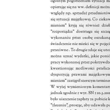
ogólnym pogorszeniem sytuacji ma
opierając się na ww. definicji moż
względy np. sprzedaż przedmiotów 
się sytuacji majątkowej. Co ciek
mieniem” kryją się również dzie
"rozporządza" dostrzega się szc
wykonaniu przez osobę oszukaną 
świadczenie nie mieści się w pojęc
przeciwne . To drugie zdaje się ut
można uznać wydatki, jakie ponió
pracy wykonanej przez pokrzywdzone
kwestionując możliwości przeli
dyspozycją prawami majątkowymi
mieniem" zastąpił szerszym termine
W wyżej wymienionym komentarzu
jednak zgodnie z wyr. SN z 10.3.20
było uiszczenie zapłaty za pobicie 
"zleceniu", prosząc, aby udawała pob