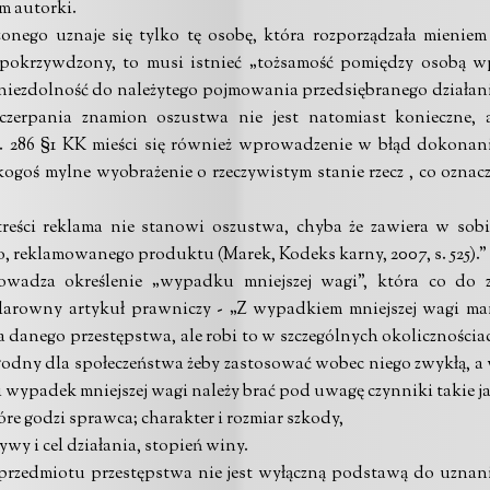
m autorki.
onego uznaje się tylko tę osobę, która rozporządzała mieniem 
pokrzywdzony, to musi istnieć „tożsamość pomiędzy osobą w
niezdolność do należytego pojmowania przedsiębranego działani
zerpania znamion oszustwa nie jest natomiast konieczne,
. 286 §1 KK mieści się również wprowadzenie w błąd dokonan
kogoś mylne wyobrażenie o rzeczywistym stanie rzecz , co ozna
reści reklama nie stanowi oszustwa, chyba że zawiera w sob
o, reklamowanego produktu (Marek, Kodeks karny, 2007, s. 525).”
owadza określenie „wypadku mniejszej wagi”, która co do z
klarowny artykuł prawniczy - „Z wypadkiem mniejszej wagi mam
danego przestępstwa, ale robi to w szczególnych okolicznościach
ygodny dla społeczeństwa żeby zastosować wobec niego zwykłą, a 
ypadek mniejszej wagi należy brać pod uwagę czynniki takie ja
óre godzi sprawca;
charakter i rozmiar szkody,
wy i cel działania,
stopień winy.
 przedmiotu przestępstwa nie jest wyłączną podstawą do uzna