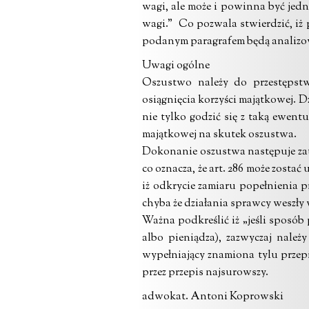
wagi, ale może i powinna być jed
wagi.” Co pozwala stwierdzić, iż 
podanym paragrafem będą analizo
Uwagi ogólne
Oszustwo należy do przestępstw
osiągnięcia korzyści majątkowej. Dz
nie tylko godzić się z taką ewent
majątkowej na skutek oszustwa.
Dokonanie oszustwa następuje zate
co oznacza, że art. 286 może zosta
iż odkrycie zamiaru popełnienia 
chyba że działania sprawcy weszły
Ważna podkreślić iż „jeśli sposób
albo pieniądza), zazwyczaj należ
wypełniający znamiona tylu przep
przez przepis najsurowszy.
adwokat. Antoni Koprowski