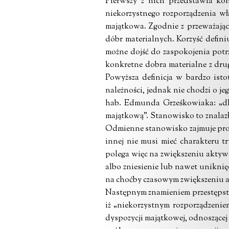
Pierwszy z nich przedstawia ko
niekorzystnego rozporządzenia wł
majątkowa. Zgodnie z przeważają
dóbr materialnych. Korzyść definiu
możne dojść do zaspokojenia potr
konkretne dobra materialne z drug
Powyższa definicja w bardzo isto
należności, jednak nie chodzi o je
hab. Edmunda Grześkowiaka: „dla
majątkową”. Stanowisko to znalazło
Odmienne stanowisko zajmuje prof.
innej nie musi mieć charakteru 
polega więc na zwiększeniu aktyw
albo zniesienie lub nawet unikni
na choćby czasowym zwiększeniu a
Następnym znamieniem przestępstw
iż „niekorzystnym rozporządzenie
dyspozycji majątkowej, odnoszącej 