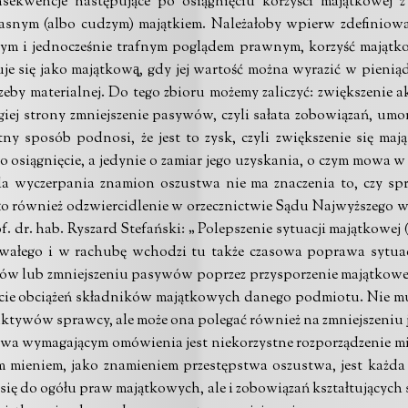
nsekwencje następujące po osiągnięciu korzyści majątkowej
asnym (albo cudzym) majątkiem. Należałoby wpierw zdefiniowa
cym i jednocześnie trafnym poglądem prawnym, korzyść majątko
je się jako majątkową̨, gdy jej wartość można wyrazić w pienią
zeby materialnej. Do tego zbioru możemy zaliczyć: zwiększenie 
iej strony zmniejszenie pasywów, czyli sałata zobowiązań, umor
tny sposób podnosi, że jest to zysk, czyli zwiększenie się maj
go osiągnięcie, a jedynie o zamiar jego uzyskania, o czym mowa 
 wyczerpania znamion oszustwa nie ma znaczenia to, czy spr
 również odzwiercidlenie w orzecznictwie Sądu Najwyższego w wyr
 dr. hab. Ryszard Stefański: „ Polepszenie sytuacji majątkowej 
trwałego i w rachubę wchodzi tu także czasowa poprawa sytuac
ów lub zmniejszeniu pasywów poprzez przysporzenie majątkowe, z
ęcie obciążeń składników majątkowych danego podmiotu. Nie mu
ktywów sprawcy, ale może ona polegać również na zmniejszeniu
a wymagającym omówienia jest niekorzystne rozporządzenie mie
m mieniem, jako znamieniem przestępstwa oszustwa, jest każda 
się do ogółu praw majątkowych, ale i zobowiązań kształtujących