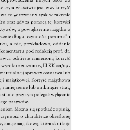
 z doprowadzenia innych osób do
ć czym właściwie jest ww. korzyść
wa to „otrzymany zysk w zakresie
dzu oraz gdy za pomocą tej korzyści
aktywów, a powiększenie majątku o
zenie długu, czynności pozorne.” 1
ątku, a nie, przykładowo, oddanie
w komentarzu pod redakcją prof. dr.
awca odniesie zamierzoną korzyść
oku z 21.1.2010 r., III KK 221/09 .
(materialnej) sprawcy oszustwa lub
ji majątkowej. Korzyść majątkowa
mniejszenie lub uniknięcie strat,
si ono przy tym polegać wyłącznie
 jego pasywów.
niem. Można się spotkać z opinią,
czynność o charakterze określonej
 sytuację majątkową, która skutkuje