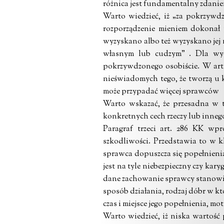
różnica jest fundamentalny zdanie
Warto wiedzieć, iż „za pokrzywdz
rozporządzenie mieniem dokonał 
wyzyskano albo też wyzyskano jej 
własnym lub cudzym” . Dla wyc
pokrzywdzonego osobiście. W art
nieświadomych tego, że tworzą u 
może przypadać więcej sprawców
Warto wskazać, że przesadna w t
konkretnych cech rzeczy lub inneg
Paragraf trzeci art. 286 KK wpr
szkodliwości. Przedstawia to w 
sprawca dopuszcza się popełnienia 
jest na tyle niebezpieczny czy kar
dane zachowanie sprawcy stanowi w
sposób działania,
rodzaj dóbr w kt
czas i miejsce jego popełnienia,
moty
Warto wiedzieć, iż niska wartość