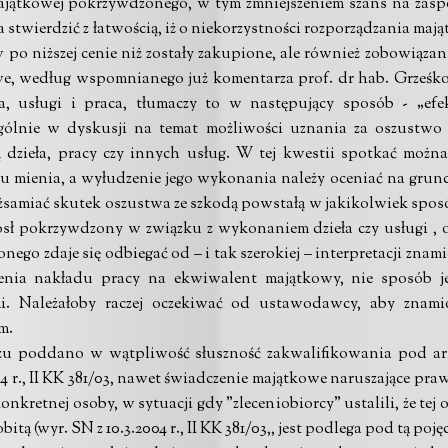
jątkowej pokrzywdzonego, w tym zmniejszeniem szans na zaspoko
na stwierdzić z łatwością, iż o niekorzystności rozporządzania ma
po niższej cenie niż zostały zakupione, ale również zobowiąza
awe, według wspomnianego już komentarza prof. dr hab. Grześk
ła, usługi i praca, tłumaczy to w następujący sposób - „efe
zególnie w dyskusji na temat możliwości uznania za oszustwo
dzieła, pracy czy innych usług. W tej kwestii spotkać można
iu mienia, a wyłudzenie jego wykonania należy oceniać na grunci
ożsamiać skutek oszustwa ze szkodą powstałą w jakikolwiek spos
sł pokrzywdzony w związku z wykonaniem dzieła czy usługi , o 
go zdaje się odbiegać od – i tak szerokiej – interpretacji znam
czenia nakładu pracy na ekwiwalent majątkowy, nie sposób j
. Należałoby raczej oczekiwać od ustawodawcy, aby znamio
m.
 poddano w wątpliwość słuszność zakwalifikowania pod art.
04 r., II KK 381/03, nawet świadczenie majątkowe naruszające p
konkretnej osoby, w sytuacji gdy "zleceniobiorcy" ustalili, że tej 
itą (wyr. SN z 10.3.2004 r., II KK 381/03,, jest podlega pod tą pojęc