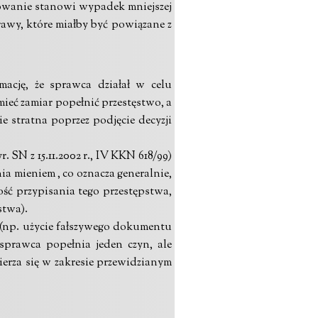
howanie stanowi wypadek mniejszej
rawy, które miałby być powiązane z
ację, że sprawca działał w celu
 mieć zamiar popełnić przestęstwo, a
e stratna poprzez podjęcie decyzji
SN z 15.11.2002 r., IV KKN 618/99)
ia mieniem , co oznacza generalnie,
ść przypisania tego przestępstwa,
stwa).
y (np. użycie fałszywego dokumentu
 sprawca popełnia jeden czyn, ale
erza się w zakresie przewidzianym