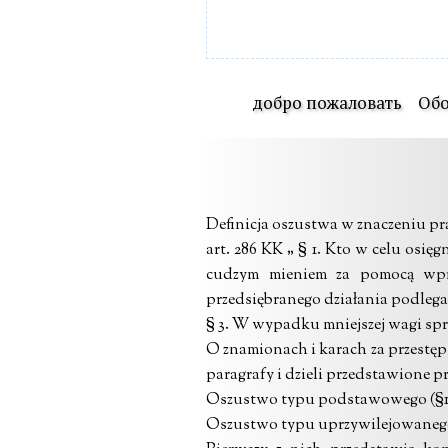
добро пожаловать
Обо
Definicja oszustwa w znaczeniu 
art. 286 KK „ § 1. Kto w celu osi
cudzym mieniem za pomocą wpro
przedsiębranego działania podlega 
§ 3. W wypadku mniejszej wagi sp
O znamionach i karach za przestępst
paragrafy i dzieli przedstawione p
Oszustwo typu podstawowego (§1
Oszustwo typu uprzywilejowanego 