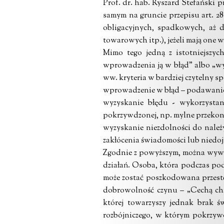
Prof. dr. hab. Ryszard Stefańsk
samym na gruncie przepisu art. 2
obligacyjnych, spadkowych, aż 
towarowych itp.), jeżeli mają one 
Mimo tego jedną z istotniejszy
wprowadzenia ją w błąd” albo „wy
ww. kryteria w bardziej czytelny s
wprowadzenie w błąd – podawanie 
wyzyskanie błędu - wykorzystani
pokrzywdzonej, np. mylne przekonan
wyzyskanie niezdolności do należ
zakłócenia świadomości lub niedojr
Zgodnie z powyższym, można wywn
działań. Osoba, która podczas po
może zostać poszkodowana przest
dobrowolność czynu – „Cechą cha
której towarzyszy jednak brak 
rozbójniczego, w którym pokrzy