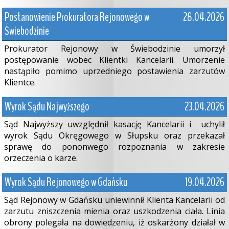
Postanowienie Prokuratora Rejonowego w
28.04.2026
Świebodzinie
Prokurator Rejonowy w Świebodzinie umorzył
postępowanie wobec Klientki Kancelarii. Umorzenie
nastąpiło pomimo uprzedniego postawienia zarzutów
Klientce.
Wyrok Sądu Najwyższego
23.04.2026
Sąd Najwyższy uwzględnił kasację Kancelarii i uchylił
wyrok Sądu Okręgowego w Słupsku oraz przekazał
sprawę do pononwego rozpoznania w zakresie
orzeczenia o karze.
Wyrok Sądu Rejonowego w Gdańsku
19.04.2026
Sąd Rejonowy w Gdańsku uniewinnił Klienta Kancelarii od
zarzutu zniszczenia mienia oraz uszkodzenia ciała. Linia
obrony polegała na dowiedzeniu, iż oskarżony działał w