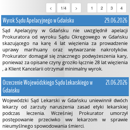
<
1/4
>
1
2
3
4
Wyrok Sądu Apelacyjnego w Gdańsku
29.06.2026
Sąd Apelacyjny w Gdańsku nie uwzględnił apelacji
Prokuratora od wyroku Sądu Okręgowego w Gdańsku
skazującego na karę 4 lat więzienia za prowadzenie
uprawy marihuany oraz wytwarzanie nakrotyków.
Prokurator domagał się znacznego podwyżeszenia kary,
ponieważ za opisane czyny groziło łącznie 28 lat więzienia
, a Klient Kancelarii otrzymał minimalny wyrok.
Orzeczenie Wojewódzkiego Sądu Lekarskiego w
21.06.2026
Gdańsku
Wojewódzki Sąd Lekarski w Gdańsku uniewinnił dwóch
lekarzy od zarzuty naruszenia zasad etyki lekarskiej
podczas leczenia. Wcześniej Prokurator umorzył
postępowanie przeciwko ww lekarzom w sprawie
nieumyślnego spowodowania śmierci.