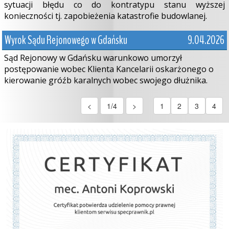
sytuacji błędu co do kontratypu stanu wyższej
konieczności tj. zapobieżenia katastrofie budowlanej.
Wyrok Sądu Rejonowego w Gdańsku
9.04.2026
Sąd Rejonowy w Gdańsku warunkowo umorzył
postępowanie wobec Klienta Kancelarii oskarżonego o
kierowanie gróźb karalnych wobec swojego dłużnika.
<
1/4
>
1
2
3
4