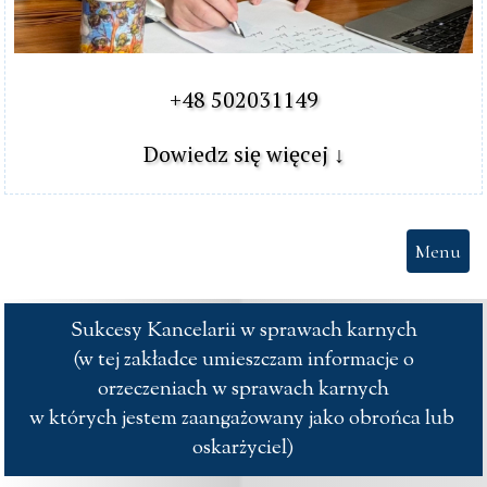
+48 502031149

Dowiedz się więcej ↓
Menu
Sukcesy Kancelarii w sprawach karnych

 (w tej zakładce umieszczam informacje o 
orzeczeniach w sprawach karnych

w których jestem zaangażowany jako obrońca lub 
oskarżyciel)