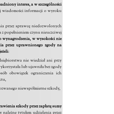
sadniony interes, a w szczególności
ej wiadomości informacji o wyroku
ania przez sprawcę niedozwolonych
h z popełnieniem czynu nieuczciwej
o wynagrodzenia, w wysokości nie
enia przez uprawnionego zgody na
jeżeli
:
iębiorstwa nie wiedział ani przy
wykorzystała lub ujawniła bez zgody
osób obowiązek ograniczenia ich
ktu,
pozwanego niewspółmierne szkody,
awienia szkody przez zapłatę sumy
należne tytułem udzielenia przez