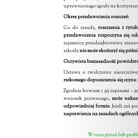
uprawnionego zgody na korzystanie
Okres przedawnienia roszczeń
Co do zasady,
roszczenia z tytu
przedawnienia rozpoczyna się od
tajemnicy przedsiębiorstwa stano
szkody
nie może skończyć się późn
Oczywista bezzasadność powództ
Ustawa o zwalczaniu nieuczciwe
rzekomego dopuszczenia się czynu 
Zgodnie bowiem z jej zapisami – j
wniosek pozwanego,
może nakaz
odpowiedniej formie
. Jeżeli zaś
naprawienia na zasadach ogólnyc
W razie pytań lub pro