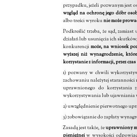
przypadku, jeżeli pozwanym jest 
wzgląd na ochronę jego dóbr oso
albo treści wyroku
nie może prowa
Podkreślić trzeba, że sąd, zamia
działań lub usunięcia ich skutków
konkurencji
może, na wniosek po
wyższej niż wynagrodzenie, któr
korzystanie z informacji, przez cza
1) pozwany w chwili wykorzystyw
zachowaniu należytej staranności n
uprawnionego do korzystania z 
wykorzystywania lub ujawniania w
2) uwzględnienie pierwotnego upr
3) zobowiązanie do zapłaty wynag
Zasadą jest także, że
uprawniony mo
pieniężnej
w wysokości odpowiadaj