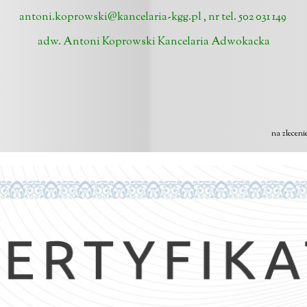
antoni.koprowski@kancelaria-kgg.pl
, nr tel. 502 031 149
adw. Antoni Koprowski Kancelaria Adwokacka
na zlecen