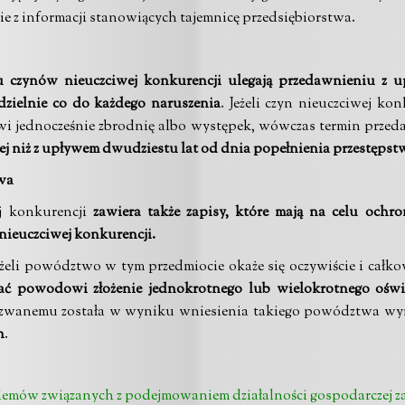
 z informacji stanowiących tajemnicę przedsiębiorstwa.
łu czynów nieuczciwej konkurencji ulegają przedawnieniu z u
dzielnie co do każdego naruszenia
. Jeżeli czyn nieuczciwej ko
wi jednocześnie zbrodnię albo występek, wówczas termin przed
iej niż z upływem dwudziestu lat od dnia popełnienia przestęps
wa
j konkurencji
zawiera także zapisy, które mają na celu ochr
nieuczciwej konkurencji.
eżeli powództwo w tym przedmiocie okaże się oczywiście i całk
ać powodowi złożenie jednokrotnego lub wielokrotnego oświa
 pozwanemu została w wyniku wniesienia takiego powództwa w
h
.
blemów związanych z podejmowaniem działalności gospodarczej z