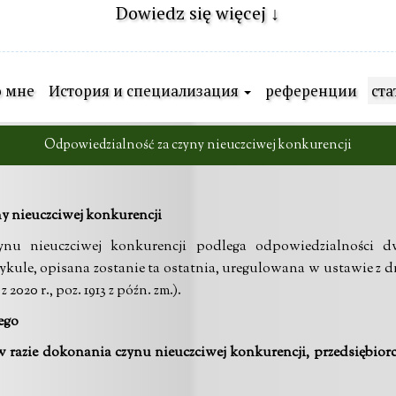
Dowiedz się więcej ↓
 мне
История и специализация
референции
ста
Odpowiedzialność za czyny nieuczciwej konkurencji
y nieuczciwej konkurencji
ynu nieuczciwej konkurencji podlega odpowiedzialności d
kule, opisana zostanie ta ostatnia, uregulowana w ustawie z dni
 2020 r., poz. 1913 z późn. zm.).
ego
w razie dokonania czynu nieuczciwej konkurencji, przedsiębiorca