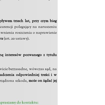
pływem trzech lat, przy czym bieg
nkurencji polegający na naruszeniu
awnienia roszczenia o naprawienie
twa
(art. 20 ustawy).
onę interesów pozwanego z tytułu
owicie bezzasadne, wówczas sąd, na
dczenia odpowiedniej treści i w
yrządzona szkoda,
może on żądać jej
apraszamy do kontaktu: