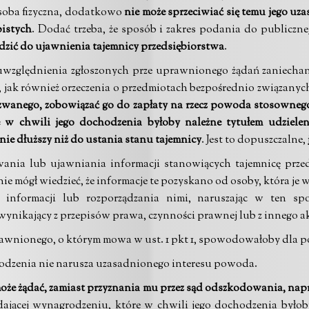
osoba fizyczna, dodatkowo
nie może sprzeciwiać się temu jego uza
bistych
. Dodać trzeba, że sposób i zakres podania do publiczn
dzić do ujawnienia tajemnicy przedsiębiorstwa
.
st uwzględnienia zgłoszonych prze uprawnionego żądań zaniech
, jak również orzeczenia o przedmiotach bezpośrednio związanyc
zwanego, zobowiązać go do zapłaty na rzecz powoda stosowneg
e w chwili jego dochodzenia byłoby należne tytułem udziel
s nie dłuższy niż do ustania stanu tajemnicy
. Jest to dopuszczalne,
ania lub ujawniania informacji stanowiących tajemnicę przeds
ie mógł wiedzieć, że informacje te pozyskano od osoby, która je 
informacji lub rozporządzania nimi, naruszając w ten sp
ynikający z przepisów prawa, czynności prawnej lub z innego a
awnionego, o którym mowa w ust. 1 pkt 1, spowodowałoby dla 
rodzenia nie narusza uzasadnionego interesu powoda.
że żądać, zamiast przyznania mu przez sąd odszkodowania, napr
ącej wynagrodzeniu, które w chwili jego dochodzenia byłoby 