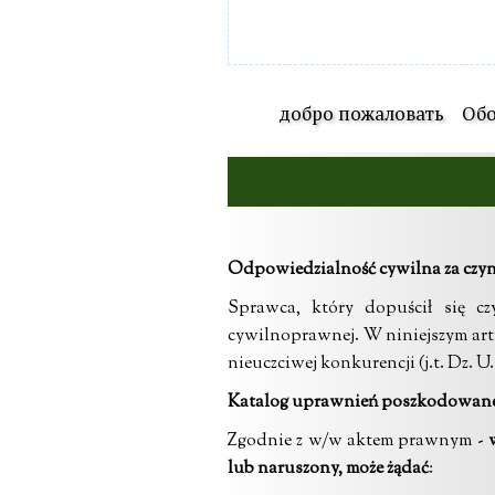
добро пожаловать
Обо
Odpowiedzialność cywilna za czyn
Sprawca, który dopuścił się cz
cywilnoprawnej. W niniejszym arty
nieuczciwej konkurencji (j.t. Dz. U. z
Katalog uprawnień poszkodowan
Zgodnie z w/w aktem prawnym -
lub naruszony, może żądać
: