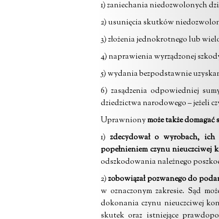
1) zaniechania niedozwolonych dzi
2) usunięcia skutków niedozwolon
3) złożenia jednokrotnego lub wie
4) naprawienia wyrządzonej szkod
5) wydania bezpodstawnie uzyskan
6) zasądzenia odpowiedniej sumy
dziedzictwa narodowego – jeżeli czy
Uprawniony
może także domagać 
1)
zdecydował o wyrobach, ich 
popełnieniem czynu nieuczciwej k
odszkodowania należnego poszk
2)
zobowiązał pozwanego do podani
w oznaczonym zakresie. Sąd może 
dokonania czynu nieuczciwej konk
skutek oraz istniejące prawdop