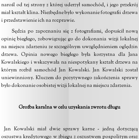
narośl od tej strony z której uderzył samochód, i jego przekrój
miał kształt klina. Niezbędne było wykonanie fotografii drzewa
i przedstawienie ich na rozprawie.
Sędzia po zapoznaniu się z fotografiami, dopuścił nową
opinię biegłego, zobowiązując go do dokonania wizji lokalnej
na miejscu zdarzeniu ze szczególnym uwzględnieniem oględzin
drzewa. Opinia nowego biegłego była korzystna dla Jana
Kowalskiego i wskazywała na niespotykany kształt drzewa na
którym rozbił samochód Jan Kowalski. Jan Kowalski został
uniewinniony. Kluczem do pozytywnego zakończenia sprawy
było dokonanie osobistej wizji lokalnej na miejscu zdarzenia.
Groźba karalna w celu uzyskania zwrotu długu
Jan Kowalski miał dwie sprawy karne - jedną dotyczącą
oszustwa kredytowego w zbiegu z oszustwem pospolitym oraz