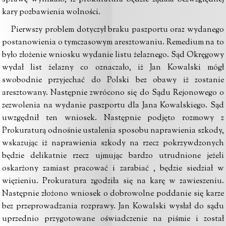
kary pozbawienia wolności.
Pierwszy problem dotyczył braku paszportu oraz wydanego
postanowienia o tymczasowym aresztowaniu. Remedium na to
było złożenie wniosku wydanie listu żelaznego. Sąd Okręgowy
wydał list żelazny co oznaczało, iż Jan Kowalski mógł
swobodnie przyjechać do Polski bez obawy iż zostanie
aresztowany. Następnie zwrócono się do Sądu Rejonowego o
zezwolenia na wydanie paszportu dla Jana Kowalskiego. Sąd
uwzgędnił ten wniosek. Następnie podjęto rozmowy z
Prokuraturą odnośnie ustalenia sposobu naprawienia szkody,
wskazując iż naprawienia szkody na rzecz pokrzywdzonych
będzie delikatnie rzecz ujmując bardzo utrudnione jeżeli
oskarżony zamiast pracować i zarabiać , będzie siedział w
więzieniu. Prokuratura zgodziła się na karę w zawieszeniu.
Następnie złożono wniosek o dobrowolne poddanie się karze
bez przeprowadzania rozprawy. Jan Kowalski wysłał do sądu
uprzednio przygotowane oświadczenie na piśmie i został