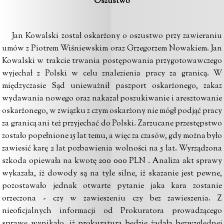
Oszustwo
Jan Kowalski został oskarżony o oszustwo przy zawieraniu
umów z Piotrem Wiśniewskim oraz Grzegorzem Nowakiem. Jan
Kowalski w trakcie trwania postępowania przygotowawczego
wyjechał z Polski w celu znalezienia pracy za granicą. W
międzyczasie Sąd unieważnił paszport oskarżonego, zakaz
wydawania nowego oraz nakazał poszukiwanie i aresztowanie
oskarżonego, w związku z czym oskarżony nie mógł podjąć pracy
za granicą ani też przyjechać do Polski. Zarzucane przestępstwo
zostało popełnione 15 lat temu, a więc za czasów, gdy można było
zawiesić karę 2 lat pozbawienia wolności na 5 lat. Wyrządzona
szkoda opiewała na kwotę 200 000 PLN . Analiza akt sprawy
wykazała, iż dowody są na tyle silne, iż skazanie jest pewne,
pozostawało jednak otwarte pytanie jaka kara zostanie
orzeczona - czy w zawieszeniu czy bez zawieszenia. Z
nieoficjalnych informacji od Prokuratora prowadzącego
sprawę wynikało, iż prokuratura będzie żądała bezwzględnej