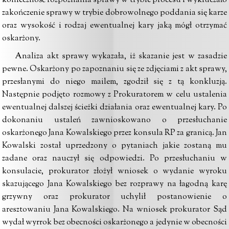
konieczność rozpoznania sprawy w trybie procesu i wykluczało
zakończenie sprawy w trybie dobrowolnego poddania się karze
oraz wysokość i rodzaj ewentualnej kary jaką mógł otrzymać
oskarżony.
Analiza akt sprawy wykazała, iż skazanie jest w zasadzie
pewne. Oskarżony po zapoznaniu się ze zdjęciami z akt sprawy,
przesłanymi do niego mailem, zgodził się z tą konkluzją.
Następnie podjęto rozmowy z Prokuratorem w celu ustalenia
ewentualnej dalszej ścieżki działania oraz ewentualnej kary. Po
dokonaniu ustaleń zawnioskowano o przesłuchanie
oskarżonego Jana Kowalskiego przez konsula RP za granicą. Jan
Kowalski został uprzedzony o pytaniach jakie zostaną mu
zadane oraz nauczył się odpowiedzi. Po przesłuchaniu w
konsulacie, prokurator złożył wniosek o wydanie wyroku
skazującego Jana Kowalskiego bez rozprawy na łagodną karę
grzywny oraz prokurator uchylił postanowienie o
aresztowaniu Jana Kowalskiego. Na wniosek prokurator Sąd
wydał wyrrok bez obecności oskarżonego a jedynie w obecności