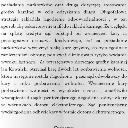
posiadania narkotyków oraz drugą dotyczącą stosowania
groźby karalnej w celu odzyskania długu. Długofalowa
strategia zakładała łagodzenie odpowiedzialności , w ten
sposób aby oskarżony nie trafił do zakładu karnego. Ze względu
na spłatę kredytu sąd odstąpił od wymierzeni kary za
przestępstwo oszustwa kredytowego, zaś za posiadanie
narkotyków wymierzył niską karę grzywny, co było zgodne z
zamierzeniami obrony, ponieważ eliminowało ryzyko wydania
wyroku łącznego. Za przestępstwo dotyczące groźby karalnej
Jan Kowalski otrzymał karę dwóch lat pozbawienia wolności,
która następnie została złagodzona przez sąd odwoławczy do
kary 1 roku pozbawienia wolności. Wymierzenie kary
pozbawienia wolności w wysokości 1 roku , umożliwiło
wystąpienie do sądu penitencjarnego o zgodę na odbycie kary
w warunkach dozoru elektronicznego. Sąd penitencjarny
wydał zgodę na odbycie kary w formie dozoru elektronicznego.