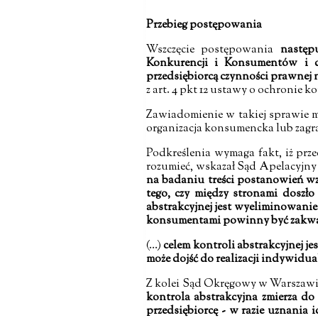
Przebieg postępowania
Wszczęcie postępowania
następ
Konkurencji i Konsumentów i 
przedsiębiorcą czynności prawnej 
z art. 4 pkt 12 ustawy o ochronie
Zawiadomienie w takiej sprawie m
organizacja konsumencka lub zagra
Podkreślenia wymaga fakt, iż p
rozumieć, wskazał Sąd Apelacyjny 
na badaniu treści postanowień 
tego, czy między stronami dosz
abstrakcyjnej jest wyeliminowan
konsumentami powinny być zakwa
(…)
celem kontroli abstrakcyjnej 
może dojść do realizacji indywid
Z kolei Sąd Okręgowy w Warszawie w
kontrola abstrakcyjna zmierza d
przedsiębiorcę - w razie uznania 