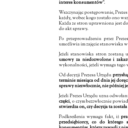
interes konsumentów
”.
Wszczynając postępowanie, Preze
każdy, wobec kogo zostało ono wsz
Każda ze stron uprawniona jest do
do akt sprawy.
Po przeprowadzeniu przez Pre
umożliwia im zajęcie stanowiska w
Jeżeli stanowiska stron zostaną
umowy za niedozwolone i zakazu
wykonalności, jeżeli wymaga tego
Od decyzji Prezesa Urzędu
przysłu
terminie miesiąca od dnia jej doręc
sprawy niezwłocznie, nie później j
Jeżeli Prezes Urzędu uzna odwołani
części
, o czym bezzwłocznie powiad
stwierdza on, czy decyzja ta zost
Podkreślenia wymaga fakt, iż
pra
przedsiębiorcy, co do którego
konsumentów, którzy zawarli z ni