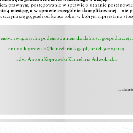
kiem prawnym, postępowanie w sprawie o uznanie postanowi
nie 4 miesięcy, a w sprawie szczególnie skomplikowanej – nie pó
e wszczyna się go, jeżeli od końca roku, w którym zaprzestano 
blemów związanych z podejmowaniem działalności gospodarczej z
antoni.koprowski@kancelaria-kgg.pl
, nr tel. 502 031 149
adw. Antoni Koprowski Kancelaria Adwokacka
na zlecen