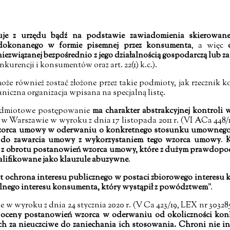
uje z urzędu bądź na podstawie zawiadomienia skierowan
dokonanego w formie pisemnej przez konsumenta
, a więc
niezwiązanej bezpośrednio z jego działalnością gospodarczą lub
 konkurencji i konsumentów
oraz art. 22(1) k.c.).
oże również zostać złożone przez takie podmioty, jak rzecznik
niczna organizacja wpisana na specjalną listę.
rzedmiotowe postępowanie
ma charakter abstrakcyjnej kontrol
w Warszawie w wyroku z dnia 17 listopada 2011 r.
(
VI ACa 448/11
wzorca umowy w oderwaniu o konkretnego stosunku umownego i
ło do zawarcia umowy z wykorzystaniem tego wzorca umowy
.
ie z obrotu postanowień wzorca umowy, które z dużym prawdop
lifikowane jako klauzule abuzywne
.
jest ochrona interesu publicznego w postaci zbiorowego interes
ualnego interesu konsumenta, który wystąpił z powództwem
”.
 wyroku z dnia 24 stycznia 2020 r. (V Ca 423/19, LEX nr 3032853)
o oceny postanowień wzorca w oderwaniu od okoliczności kon
ich za nieuczciwe do zaniechania ich stosowania. Chroni nie i