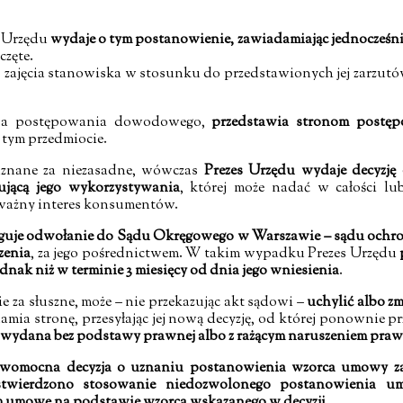
s Urzędu
wydaje o tym postanowienie, zawiadamiając jednocześni
częte.
 zajęcia stanowiska w stosunku do przedstawionych jej zarzutów
zesa postępowania dowodowego,
przedstawia stronom postę
 tym przedmiocie.
 uznane za niezasadne, wówczas
Prezes Urzędu wydaje decyzję
jącą jego wykorzystywania
, której może nadać w całości lu
 ważny interes konsumentów.
guje odwołanie do Sądu Okręgowego w Warszawie – sądu ochr
zenia
, za jego pośrednictwem. W takim wypadku Prezes Urzędu
ednak niż w terminie 3 miesięcy od dnia jego wniesienia
.
e za słuszne, może – nie przekazując akt sądowi –
uchylić albo zm
amia stronę, przesyłając jej nową decyzję, od której ponownie p
ała wydana bez podstawy prawnej albo z rażącym naruszeniem pra
womocna decyzja o uznaniu postanowienia wzorca umowy z
 stwierdzono stosowanie niedozwolonego postanowienia 
m umowę na podstawie wzorca wskazanego w decyzji
.