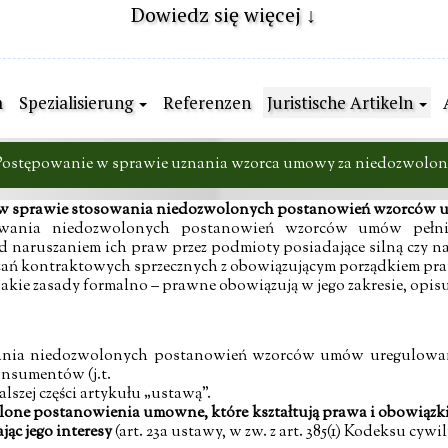
Dowiedz się więcej ↓
m
Spezialisierung
Referenzen
Juristische Artikeln
Postępowanie w sprawie uznania wzorca umowy za niedozwolon
w sprawie stosowania niedozwolonych postanowień wzorców u
wania niedozwolonych postanowień wzorców umów pełni
 naruszaniem ich praw przez podmioty posiadające silną czy 
ązań kontraktowych sprzecznych z obowiązującym porządkiem p
jakie zasady formalno – prawne obowiązują w jego zakresie, opisuj
nia niedozwolonych postanowień wzorców umów uregulowane 
 konsumentów
(
j.t.
dalszej części artykułu „ustawą”.
olone postanowienia umowne, które kształtują prawa i obowiązk
jąc jego interesy
(art. 23a ustawy, w zw. z art. 385(1) Kodeksu cywi