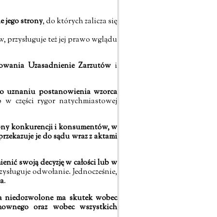
e jego strony
, do których zalicza się
, przysługuje też jej prawo wglądu
powania Uzasadnienie Zarzutów
i
 o uznaniu postanowienia wzorca
b w części rygor natychmiastowej
ony konkurencji i konsumentów, w
przekazuje je do sądu wraz z aktami
ienić swoją decyzję w całości lub w
rzysługuje odwołanie. Jednocześnie,
wa
.
a niedozwolone ma skutek wobec
umownego oraz wobec wszystkich