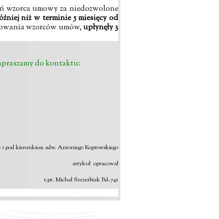
eń wzorca umowy za niedozwolone
źniej niż w terminie 5 miesięcy od
stosowania wzorców umów,
upłynęły 3
apraszamy do kontaktu:
ie i pod kierunkiem adw. Antoniego Koprowskiego
artykuł opracował
r.pr. Michał Szczerbiak Bd-741