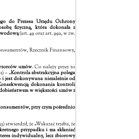
ego do Prezesa Urzędu Ochrony
osobę fizyczną, która dokonała z
 zawodową
(art. 49 oraz art. 99a, w zw.
 konsumentów, Rzecznik Finansowy,
i wzorców umów
. Co należy przez to
) – „
Kontrola abstrakcyjna polega
 jest dokonywana niezależnie od
Konsekwencją dokonania kontroli
odobieństwem w większości umów z
u konsumentów, przy czym pośrednio
 stwierdził, że „Wskazać trzeba, że
kretnego przypadku i ma skłaniać
nteres indywidualny, lecz zbiorowy