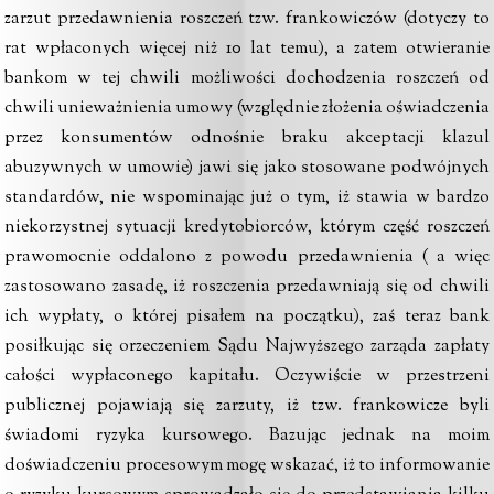
zarzut przedawnienia roszczeń tzw. frankowiczów (dotyczy to
rat wpłaconych więcej niż 10 lat temu), a zatem otwieranie
bankom w tej chwili możliwości dochodzenia roszczeń od
chwili unieważnienia umowy (względnie złożenia oświadczenia
przez konsumentów odnośnie braku akceptacji klazul
abuzywnych w umowie) jawi się jako stosowane podwójnych
standardów, nie wspominając już o tym, iż stawia w bardzo
niekorzystnej sytuacji kredytobiorców, którym część roszczeń
prawomocnie oddalono z powodu przedawnienia ( a więc
zastosowano zasadę, iż roszczenia przedawniają się od chwili
ich wypłaty, o której pisałem na początku), zaś teraz bank
posiłkując się orzeczeniem Sądu Najwyższego zarząda zapłaty
całości wypłaconego kapitału. Oczywiście w przestrzeni
publicznej pojawiają się zarzuty, iż tzw. frankowicze byli
świadomi ryzyka kursowego. Bazując jednak na moim
doświadczeniu procesowym mogę wskazać, iż to informowanie