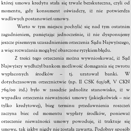
której umowa kredytu stała się trwale bezskuteczna, czyli od
momentu, gdy konsument oświadczy, iż nie potwierdza
wadliwych postanowień umowy.
Warto w tym miejscu pochylić się nad tym ostatnim
zagadnieniem, pamiętając jednocześnie, iż nie dysponujemy
jeszcze pisemnym uzasadnieniem orzeczenia Sądu Najwyższego,
a więc rozważania mogą być obarczone ryzykiem błędu.
Z treści tego orzeczenia można wywnioskować, iż Sąd
Najwyższy wydłużył bankom możliwość domagania się zwrotu
wypłaconych środków – tj. uratował banki. W
dotychczasowym orzecznictwie (np. II CSK 625/08, V CKN
769/00 itd.) było w zasadzie jednolite stanowisko, iż w
wypadku orzeczenia nieważności umowy (jakiejkolwiek – nie
tylko kredytowej), bieg terminu przedawnienia roszczeń
zaczyna biec od momentu wypłaty środków, ponieważ
orzeczenie nieważności umowy powoduje, iż traktuje się
umowę, tak jakby nigdy nie została zawarta. Podobny sposób