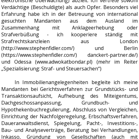
elektronische Überwachung) abzielt. Ich vertrete sowohl
Verdächtige (Beschuldigte) als auch Opfer. Besonders viel
Erfahrung habe ich in der Betreuung von international
gesuchten Mandanten aus dem Ausland im
Zusammenhang mit Anklageerhebung oder
Strafverbüßung - ich kooperiere ständig mit
Strafrechtskanzleien aus London
(http://www.stephenfidler.com/) und Berlin
(https://www.stephenfidler.com/) danckert-partner.de/)
und Odessa (www.adwokatbondar.pl) (mehr im Reiter
„Spezialisierung: Straf- und Steuersachen“)
In Immobilienangelegenheiten begleite ich meine
Mandanten bei Gerichtsverfahren zur Grundstücks- und
Transaktionsaufsicht, Aufhebung des Miteigentums,
Dachgeschossanpassung, Grundbuch- und
Hypothekenbuchregulierung, Abschluss von Vergleichen,
Einrichtung der Nachfolgeregelung, Erbschaftsverfahren,
Daueranwaltsdienst, Spiegelung, Pacht-, Investitions-,
Bau- und Analyseverträge, Beratung bei Verhandlungen,
Inkasso, Gründung von Gesellschaften (auch mit