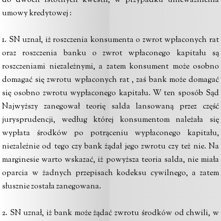
do dwóch istotnych kwestii, w przypadku unieważnienia
umowy kredytowej :
1. SN uznał, iż roszczenia konsumenta o zwrot wpłaconych rat
oraz roszczenia banku o zwrot wpłaconego kapitału są
roszczeniami niezależnymi, a zatem konsument może osobno
domagać się zwrotu wpłaconych rat , zaś bank może domagać
się osobno zwrotu wypłaconego kapitału. W ten sposób Sąd
Najwyższy zanegował teorię salda lansowaną przez część
jurysprudencji, według której konsumentom należała się
wypłata środków po potrąceniu wypłaconego kapitału,
niezależnie od tego czy bank żądał jego zwrotu czy też nie. Na
marginesie warto wskazać, iż powyższa teoria salda, nie miała
oparcia w żadnych przepisach kodeksu cywilnego, a zatem
słusznie została zanegowana.
2. SN uznał, iż bank może żądać zwrotu środków od chwili, w