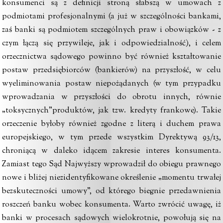
konsumenci są z definicji stroną słabszą w umowach z
podmiotami profesjonalnymi (a już w szczególności bankami,
zaś banki są podmiotem szczególnych praw i obowiązków - z
czym łączą się przywileje, jak i odpowiedzialność), i celem
orzecznictwa sądowego powinno być również kształtowanie
postaw przedsiębiorców (bankierów) na przyszłość, w celu
wyeliminowania postaw niepożądanych (w tym przypadku
wprowadzania w przyszłości do obrotu innych, równie
„toksycznych”produktów, jak tzw. kredyty frankowe). Takie
orzeczenie byłoby również zgodne z literą i duchem prawa
europejskiego, w tym przede wszystkim Dyrektywą 93/13,
chroniącą w daleko idącem zakresie interes konsumenta.
Zamiast tego Sąd Najwyższy wprowadził do obiegu prawnego
nowe i bliżej niezidentyfikowane określenie „momentu trwałej
bezskuteczności umowy”, od którego biegnie przedawnienia
roszczeń banku wobec konsumenta. Warto zwrócić uwagę, iż
banki w procesach sądowych wielokrotnie, powołują się na