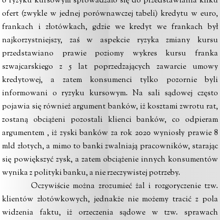
o ryzyku kursowym sprowadzało się do przedstawiania kilku
ofert (zwykle w jednej porównawczej tabeli) kredytu w euro,
frankach i złotówkach, gdzie we kredyt we frankach był
najkorzystniejszy, zaś w aspekcie ryzyka zmiany kursu
przedstawiano prawie poziomy wykres kursu franka
szwajcarskiego z 5 lat poprzedzających zawarcie umowy
kredytowej, a zatem konsumenci tylko pozornie byli
informowani o ryzyku kursowym. Na sali sądowej często
pojawia się również argument banków, iż kosztami zwrotu rat,
zostaną obciążeni pozostali klienci banków, co odpieram
argumentem , iż zyski banków za rok 2020 wyniosły prawie 8
mld złotych, a mimo to banki zwalniają pracowników, starając
się powiększyć zysk, a zatem obciążenie innych konsumentów
wynika z polityki banku, a nie rzeczywistej potrzeby.
Oczywiście można zrozumieć żal i rozgoryczenie tzw.
klientów złotówkowych, jednakże nie możemy tracić z pola
widzenia faktu, iż orzeczenia sądowe w tzw. sprawach