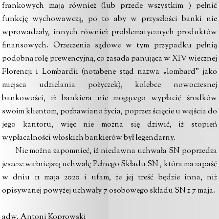
frankowych mają również (lub przede wszystkim ) pełnić
funkcję wychowawczą, po to aby w przyszłości banki nie
wprowadzały, innych również problematycznych produktów
finansowych. Orzeczenia sądowe w tym przypadku pełnią
podobną rolę prewencyjną, co zasada panująca w XIV wiecznej
Florencji i Lombardii (notabene stąd nazwa „lombard” jako
miejsca udzielania pożyczek), kolebce nowoczesnej
bankowości, iż bankiera nie mogącego wypłacić środków
swoim klientom, pozbawiano życia, poprzez ścięcie u wejścia do
jego kantoru, więc nie można się dziwić, iż stopień
wypłacalności włoskich bankierów był legendarny.
Nie można zapomnieć, iż niedawna uchwała SN poprzedza
jeszcze ważniejszą uchwałę Pełnego Składu SN , która ma zapaść
w dniu 11 maja 2020 i ufam, że jej treść będzie inna, niż
opisywanej powyżej uchwały 7 osobowego składu SN z 7 maja.
adw. Antoni Koprowski