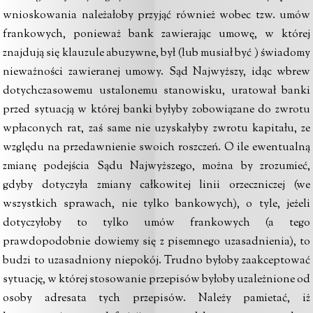
wnioskowania należałoby przyjąć również wobec tzw. umów
frankowych, ponieważ bank zawierając umowę, w której
znajdują się klauzule abuzywne, był (lub musiał być ) świadomy
nieważności zawieranej umowy. Sąd Najwyższy, idąc wbrew
dotychczasowemu ustalonemu stanowisku, uratował banki
przed sytuacją w której banki byłyby zobowiązane do zwrotu
wpłaconych rat, zaś same nie uzyskałyby zwrotu kapitału, ze
względu na przedawnienie swoich roszczeń. O ile ewentualną
zmianę podejścia Sądu Najwyższego, można by zrozumieć,
gdyby dotyczyła zmiany całkowitej linii orzeczniczej (we
wszystkich sprawach, nie tylko bankowych), o tyle, jeżeli
dotyczyłoby to tylko umów frankowych (a tego
prawdopodobnie dowiemy się z pisemnego uzasadnienia), to
budzi to uzasadniony niepokój. Trudno byłoby zaakceptować
sytuację, w której stosowanie przepisów byłoby uzależnione od
osoby adresata tych przepisów. Należy pamietać, iż