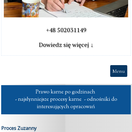
+48 502031149

Dowiedz się więcej ↓
Menu
Prawo karne po godzinach 

 - najsłynniejsze procesy karne  - odnośniki do 
interesujących opracowań
Proces Zuzanny